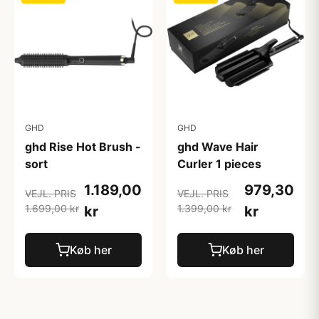
GHD
GHD
ghd Rise Hot Brush -
ghd Wave Hair
sort
Curler 1 pieces
1.189,00
979,30
VEJL. PRIS
VEJL. PRIS
1.699,00 kr
1.399,00 kr
kr
kr
Køb her
Køb her