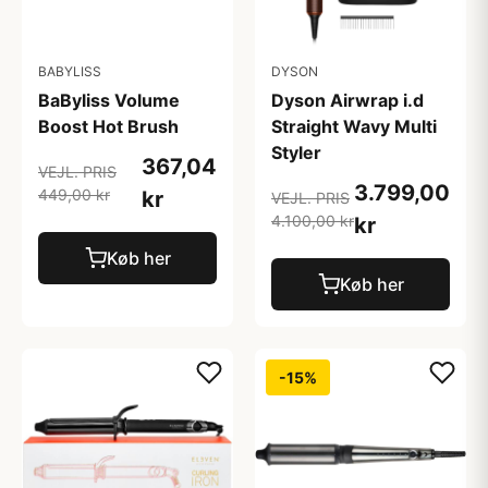
BABYLISS
DYSON
BaByliss Volume
Dyson Airwrap i.d
Boost Hot Brush
Straight Wavy Multi
Styler
367,04
VEJL. PRIS
3.799,00
449,00 kr
kr
VEJL. PRIS
4.100,00 kr
kr
Køb her
Køb her
-15%