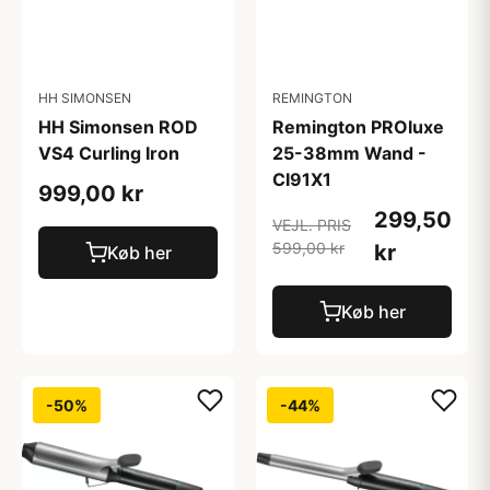
HH SIMONSEN
REMINGTON
HH Simonsen ROD
Remington PROluxe
VS4 Curling Iron
25-38mm Wand -
CI91X1
999,00 kr
299,50
VEJL. PRIS
599,00 kr
kr
Køb her
Køb her
-50%
-44%