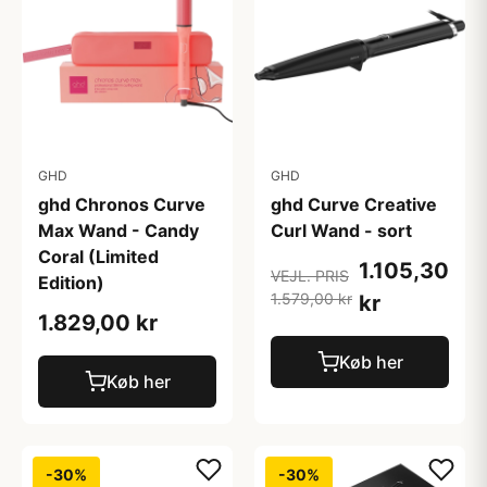
GHD
GHD
ghd Chronos Curve
ghd Curve Creative
Max Wand - Candy
Curl Wand - sort
Coral (Limited
1.105,30
VEJL. PRIS
Edition)
1.579,00 kr
kr
1.829,00 kr
Køb her
Køb her
-30%
-30%