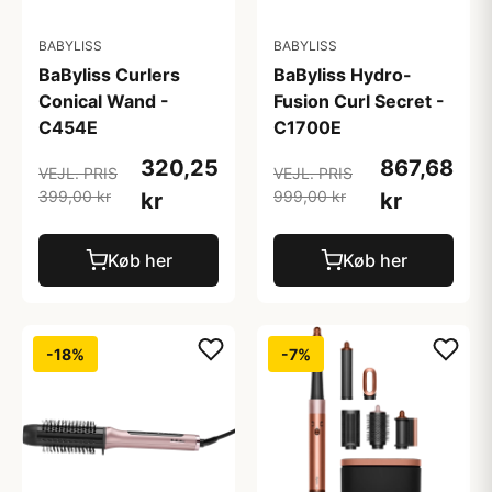
BABYLISS
BABYLISS
BaByliss Curlers
BaByliss Hydro-
Conical Wand -
Fusion Curl Secret -
C454E
C1700E
320,25
867,68
VEJL. PRIS
VEJL. PRIS
399,00 kr
999,00 kr
kr
kr
Køb her
Køb her
-18%
-7%