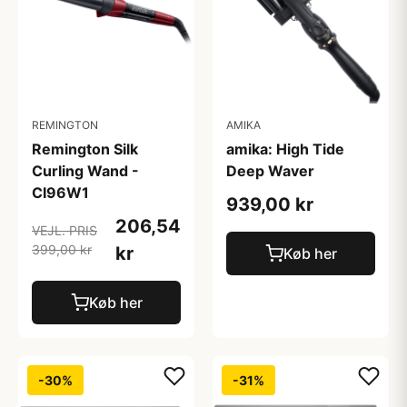
REMINGTON
AMIKA
Remington Silk
amika: High Tide
Curling Wand -
Deep Waver
CI96W1
939,00 kr
206,54
VEJL. PRIS
399,00 kr
kr
Køb her
Køb her
-30%
-31%