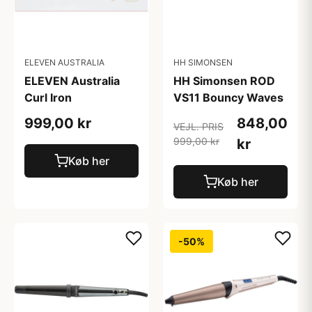
ELEVEN AUSTRALIA
HH SIMONSEN
ELEVEN Australia
HH Simonsen ROD
Curl Iron
VS11 Bouncy Waves
999,00 kr
848,00
VEJL. PRIS
999,00 kr
kr
Køb her
Køb her
-50%