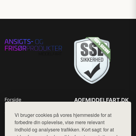
Forside
AOFMIDDELFART.DK
Produkter
Tlf. 78768672
Top Rabatter
Vi bruger cookies på vores hjemmeside for at
Mail:
hej@want.dk
Blog
forbedre din oplevelse, vise mere relevant
Kontakt
indhold og analysere trafikken. Kort sagt: for at
Cookie- og privatlivspolitik