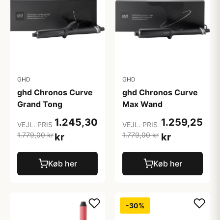
GHD
GHD
ghd Chronos Curve
ghd Chronos Curve
Grand Tong
Max Wand
1.245,30
1.259,25
VEJL. PRIS
VEJL. PRIS
1.779,00 kr
1.779,00 kr
kr
kr
Køb her
Køb her
-30%