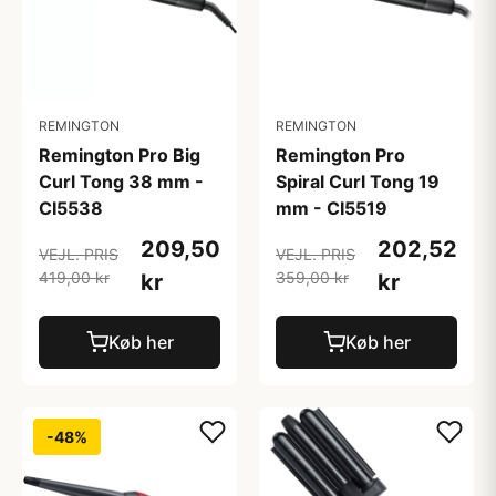
REMINGTON
REMINGTON
Remington Pro Big
Remington Pro
Curl Tong 38 mm -
Spiral Curl Tong 19
CI5538
mm - CI5519
209,50
202,52
VEJL. PRIS
VEJL. PRIS
419,00 kr
359,00 kr
kr
kr
Køb her
Køb her
-48%