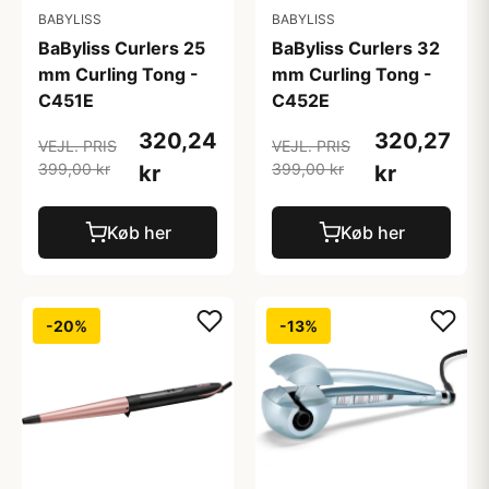
BABYLISS
BABYLISS
BaByliss Curlers 25
BaByliss Curlers 32
mm Curling Tong -
mm Curling Tong -
C451E
C452E
320,24
320,27
VEJL. PRIS
VEJL. PRIS
399,00 kr
399,00 kr
kr
kr
Køb her
Køb her
-20%
-13%