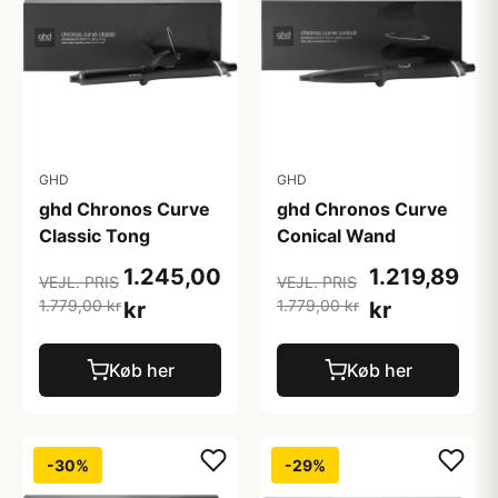
GHD
GHD
ghd Chronos Curve
ghd Chronos Curve
Classic Tong
Conical Wand
1.245,00
1.219,89
VEJL. PRIS
VEJL. PRIS
1.779,00 kr
1.779,00 kr
kr
kr
Køb her
Køb her
-30%
-29%