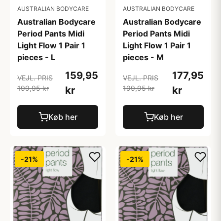
AUSTRALIAN BODYCARE
AUSTRALIAN BODYCARE
Australian Bodycare
Australian Bodycare
Period Pants Midi
Period Pants Midi
Light Flow 1 Pair 1
Light Flow 1 Pair 1
pieces - L
pieces - M
159,95
177,95
VEJL. PRIS
VEJL. PRIS
199,95 kr
199,95 kr
kr
kr
Køb her
Køb her
-21%
-21%