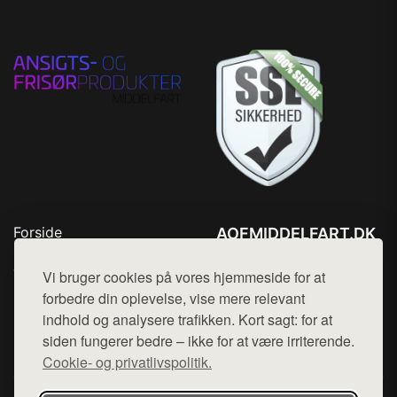
Forside
AOFMIDDELFART.DK
Produkter
Tlf. 78768672
Top Rabatter
Vi bruger cookies på vores hjemmeside for at
Mail:
hej@want.dk
Blog
forbedre din oplevelse, vise mere relevant
Kontakt
indhold og analysere trafikken. Kort sagt: for at
Cookie- og privatlivspolitik
siden fungerer bedre – ikke for at være irriterende.
Cookie- og privatlivspolitik.