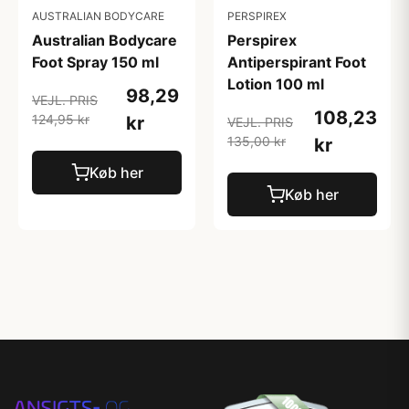
AUSTRALIAN BODYCARE
PERSPIREX
Australian Bodycare
Perspirex
Foot Spray 150 ml
Antiperspirant Foot
Lotion 100 ml
98,29
VEJL. PRIS
108,23
124,95 kr
kr
VEJL. PRIS
135,00 kr
kr
Køb her
Køb her