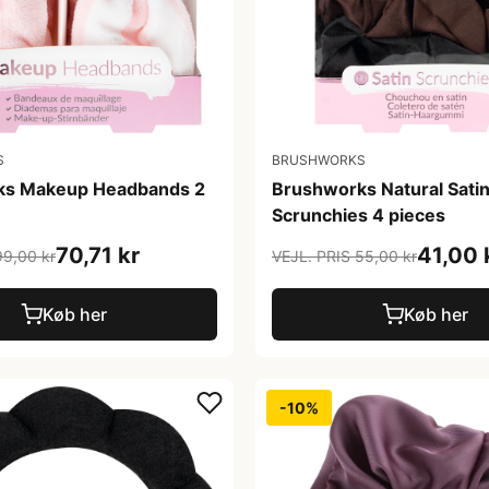
S
BRUSHWORKS
ks Makeup Headbands 2
Brushworks Natural Sati
Scrunchies 4 pieces
70,71 kr
41,00 
99,00 kr
VEJL. PRIS 55,00 kr
Køb her
Køb her
-10%