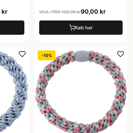
 kr
90,00 kr
VEJL. PRIS 100,00 kr
Køb her
-10%