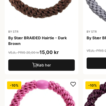
BY STR
BY STR
By Stær BRAIDED Hairtie - Dark
By Stær BR
Brown
VEJL. PRIS 
15,00 kr
VEJL. PRIS 20,00 kr
Køb her
-10%
-10%