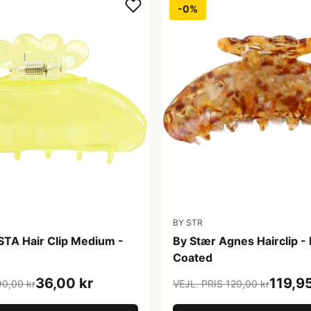
-0%
BY STR
STA Hair Clip Medium -
By Stær Agnes Hairclip -
Coated
36,00 kr
119,95
90,00 kr
VEJL. PRIS 120,00 kr