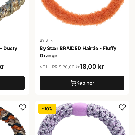
BY STR
- Dusty
By Stær BRAIDED Hairtie - Fluffy
Orange
kr
18,00 kr
VEJL. PRIS 20,00 kr
Køb her
-10%