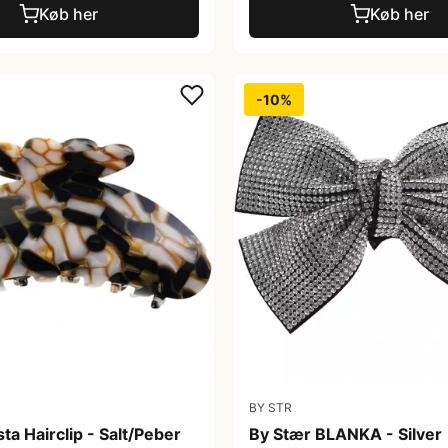
Køb her
Køb her
-10%
BY STR
ta Hairclip - Salt/Peber
By Stær BLANKA - Silver