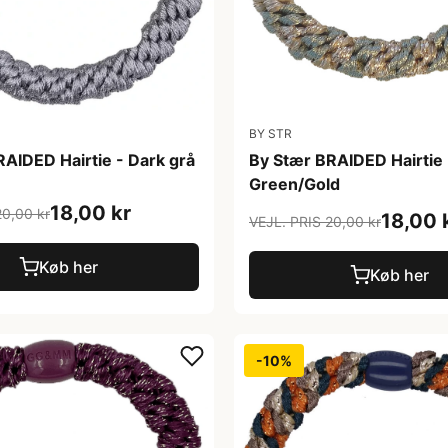
BY STR
AIDED Hairtie - Dark grå
By Stær BRAIDED Hairtie 
Green/Gold
18,00 kr
20,00 kr
18,00 
VEJL. PRIS 20,00 kr
Køb her
Køb her
-10%