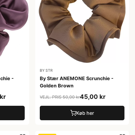
BY STR
chie -
By Stær ANEMONE Scrunchie -
Golden Brown
kr
45,00 kr
VEJL. PRIS 50,00 kr
Køb her