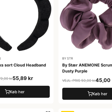
S
BY STR
s sort Cloud Headband
By Stær ANEMONE Scrun
Dusty Purple
55,89 kr
79,00 kr
45,00 
VEJL. PRIS 50,00 kr
Køb her
Køb her