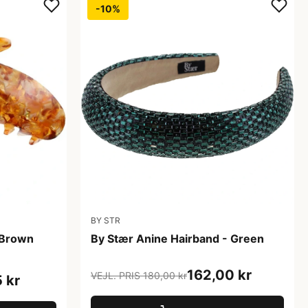
-10%
BY STR
 Brown
By Stær Anine Hairband - Green
162,00 kr
VEJL. PRIS 180,00 kr
 kr