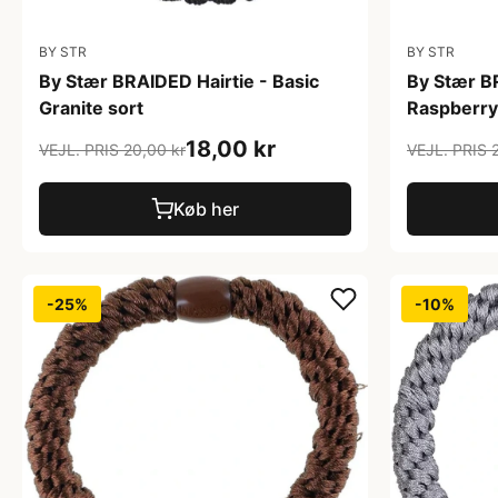
BY STR
BY STR
By Stær BRAIDED Hairtie - Basic
By Stær BR
Granite sort
Raspberry
18,00 kr
VEJL. PRIS 20,00 kr
VEJL. PRIS 
Køb her
-25%
-10%