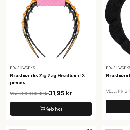
BRUSHWORKS
BRUSHWORK
Brushworks Zig Zag Headband 3
Brushwork
pieces
VEJL. PRIS 
31,95 kr
VEJL. PRIS 39,00 kr
Køb her