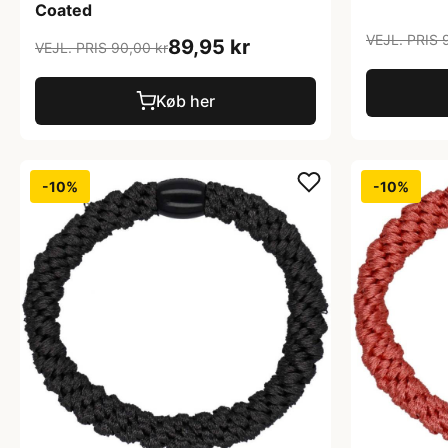
Coated
VEJL. PRIS 
89,95 kr
VEJL. PRIS 90,00 kr
Køb her
-10%
-10%