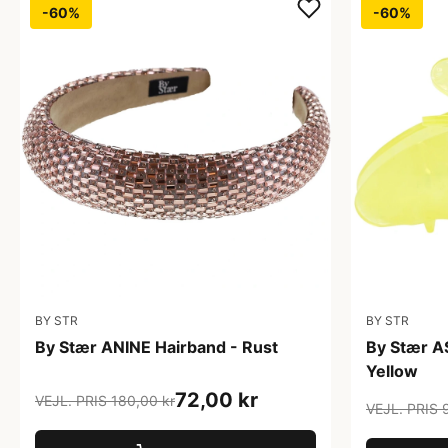
-60%
-60%
BY STR
BY STR
By Stær ANINE Hairband - Rust
By Stær A
Yellow
72,00 kr
VEJL. PRIS 180,00 kr
VEJL. PRIS 