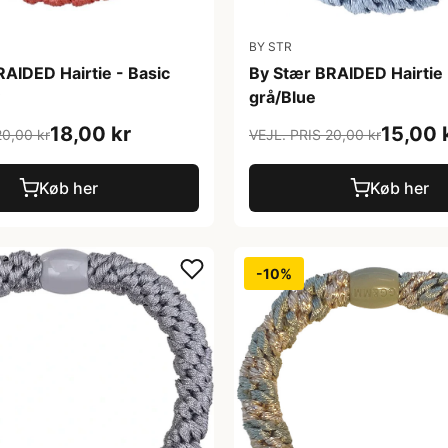
BY STR
AIDED Hairtie - Basic
By Stær BRAIDED Hairtie 
grå/Blue
18,00 kr
15,00 
20,00 kr
VEJL. PRIS 20,00 kr
Køb her
Køb her
-10%