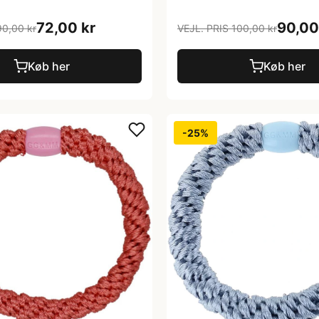
72,00 kr
90,00
90,00 kr
VEJL. PRIS 100,00 kr
Køb her
Køb her
-25%