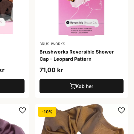
BRUSHWORKS
n
Brushworks Reversible Shower
Cap - Leopard Pattern
kr
71,00 kr
Køb her
-10%