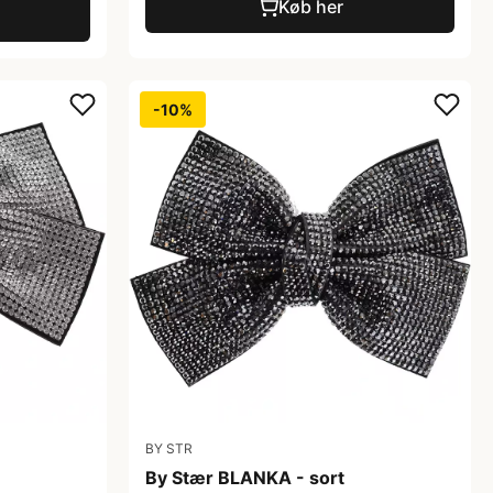
Køb her
-10%
BY STR
By Stær BLANKA - sort