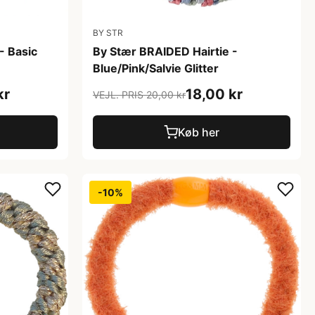
BY STR
- Basic
By Stær BRAIDED Hairtie -
Blue/Pink/Salvie Glitter
kr
18,00 kr
VEJL. PRIS 20,00 kr
Køb her
-10%