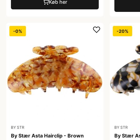
Køb her
-0%
-20%
BY STR
BY STR
By Stær Asta Hairclip - Brown
By Stær As