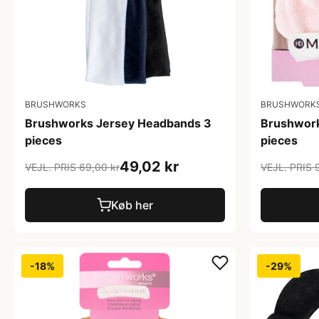
BRUSHWORKS
BRUSHWORK
Brushworks Jersey Headbands 3
Brushwor
pieces
pieces
49,02 kr
VEJL. PRIS 69,00 kr
VEJL. PRIS 
Køb her
-18%
-29%