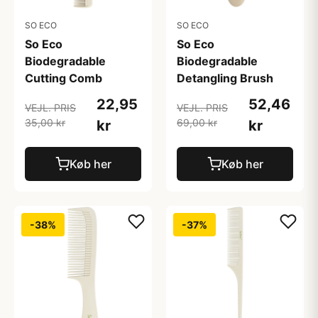
SO ECO
SO ECO
So Eco
So Eco
Biodegradable
Biodegradable
Cutting Comb
Detangling Brush
22,95
52,46
VEJL. PRIS
VEJL. PRIS
35,00 kr
69,00 kr
kr
kr
Køb her
Køb her
-38%
-37%