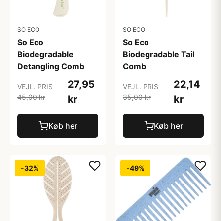
SO ECO
SO ECO
So Eco
So Eco
Biodegradable
Biodegradable Tail
Detangling Comb
Comb
27,95
22,14
VEJL. PRIS
VEJL. PRIS
45,00 kr
35,00 kr
kr
kr
Køb her
Køb her
-32%
-49%