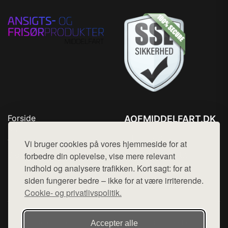
Forside
AOFMIDDELFART.DK
Produkter
Tlf. 78768672
Top Rabatter
Vi bruger cookies på vores hjemmeside for at
Mail:
hej@want.dk
Blog
forbedre din oplevelse, vise mere relevant
Kontakt
indhold og analysere trafikken. Kort sagt: for at
Cookie- og privatlivspolitik
siden fungerer bedre – ikke for at være irriterende.
Cookie- og privatlivspolitik.
Denne side er en del af want.dk, der udgiver en række
Accepter alle