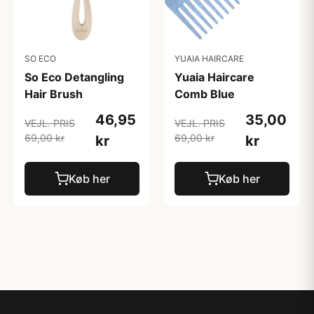
SO ECO
YUAIA HAIRCARE
So Eco Detangling
Yuaia Haircare
Hair Brush
Comb Blue
46,95
35,00
VEJL. PRIS
VEJL. PRIS
69,00 kr
69,00 kr
kr
kr
Køb her
Køb her