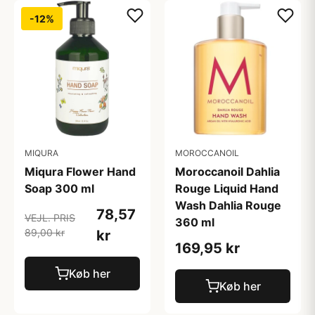
-12%
MIQURA
MOROCCANOIL
Miqura Flower Hand
Moroccanoil Dahlia
Soap 300 ml
Rouge Liquid Hand
Wash Dahlia Rouge
78,57
VEJL. PRIS
360 ml
89,00 kr
kr
169,95 kr
Køb her
Køb her