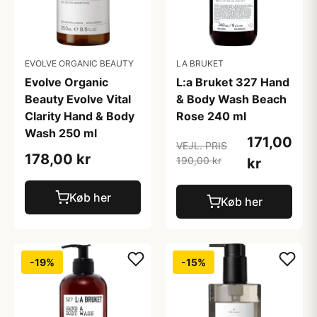
EVOLVE ORGANIC BEAUTY
LA BRUKET
Evolve Organic
L:a Bruket 327 Hand
Beauty Evolve Vital
& Body Wash Beach
Clarity Hand & Body
Rose 240 ml
Wash 250 ml
171,00
VEJL. PRIS
178,00 kr
190,00 kr
kr
Køb her
Køb her
-19%
-15%