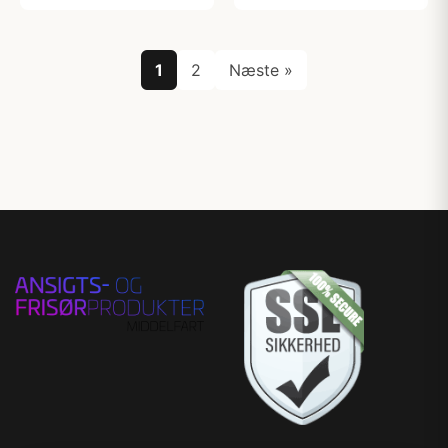
1
2
Næste »