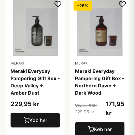
-25%
MERAKI
MERAKI
Meraki Everyday
Meraki Everyday
Pampering Gift Box -
Pampering Gift Box -
Deep Valley +
Northern Dawn +
Amber Dust
Dark Wood
229,95 kr
171,95
VEJL. PRIS
229,95 kr
kr
Køb her
Køb her