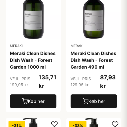
MERAKI
MERAKI
Meraki Clean Dishes
Meraki Clean Dishes
Dish Wash - Forest
Dish Wash - Forest
Garden 1000 ml
Garden 490 ml
135,71
87,93
VEJL. PRIS
VEJL. PRIS
199,95 kr
129,95 kr
kr
kr
Køb her
Køb her
-31%
-33%