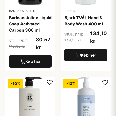
BADEANSTALTEN
BJORK
Badeanstalten Liquid
Bjork TVÅL Hand &
Soap Activated
Body Wash 400 ml
Carbon 300 ml
134,10
VEJL. PRIS
80,57
149,00 kr
kr
VEJL. PRIS
119,00 kr
kr
Køb her
Køb her
-10%
-13%