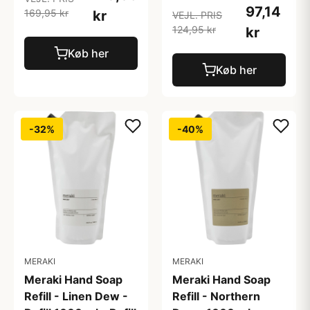
97,14
169,95 kr
kr
VEJL. PRIS
124,95 kr
kr
Køb her
Køb her
-32%
-40%
MERAKI
MERAKI
Meraki Hand Soap
Meraki Hand Soap
Refill - Linen Dew -
Refill - Northern