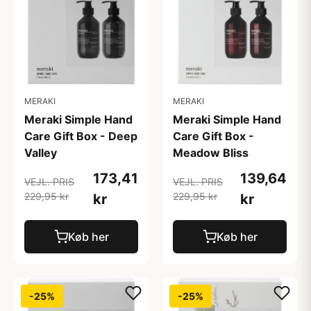
MERAKI
MERAKI
Meraki Simple Hand
Meraki Simple Hand
Care Gift Box - Deep
Care Gift Box -
Valley
Meadow Bliss
173,41
139,64
VEJL. PRIS
VEJL. PRIS
229,95 kr
229,95 kr
kr
kr
Køb her
Køb her
-25%
-25%