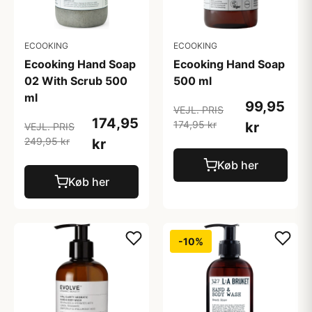
ECOOKING
ECOOKING
Ecooking Hand Soap
Ecooking Hand Soap
02 With Scrub 500
500 ml
ml
99,95
VEJL. PRIS
174,95
174,95 kr
kr
VEJL. PRIS
249,95 kr
kr
Køb her
Køb her
-10%