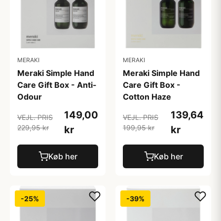
MERAKI
MERAKI
Meraki Simple Hand
Meraki Simple Hand
Care Gift Box - Anti-
Care Gift Box -
Odour
Cotton Haze
149,00
139,64
VEJL. PRIS
VEJL. PRIS
229,95 kr
199,95 kr
kr
kr
Køb her
Køb her
-25%
-39%