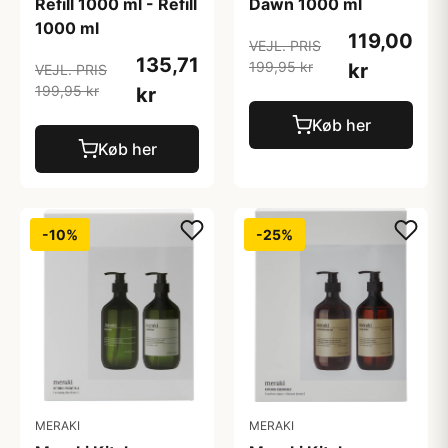
Refill 1000 ml - Refill
Dawn 1000 ml
1000 ml
119,00
VEJL. PRIS
135,71
199,95 kr
kr
VEJL. PRIS
199,95 kr
kr
Køb her
Køb her
-10%
-25%
MERAKI
MERAKI