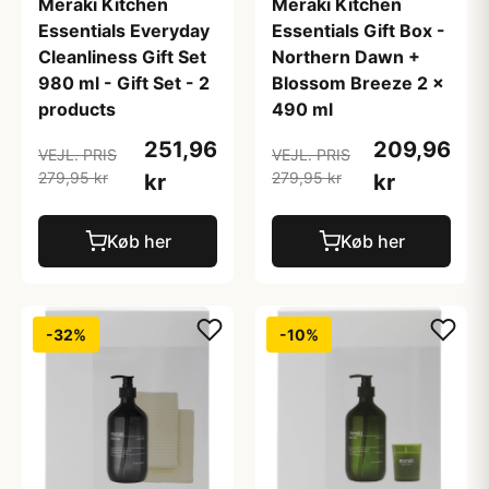
Meraki Kitchen
Meraki Kitchen
Essentials Everyday
Essentials Gift Box -
Cleanliness Gift Set
Northern Dawn +
980 ml - Gift Set - 2
Blossom Breeze 2 x
products
490 ml
251,96
209,96
VEJL. PRIS
VEJL. PRIS
279,95 kr
279,95 kr
kr
kr
Køb her
Køb her
-32%
-10%