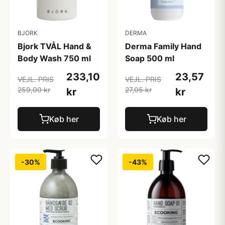
BJORK
DERMA
Bjork TVÅL Hand &
Derma Family Hand
Body Wash 750 ml
Soap 500 ml
233,10
23,57
VEJL. PRIS
VEJL. PRIS
259,00 kr
27,05 kr
kr
kr
Køb her
Køb her
-30%
-43%