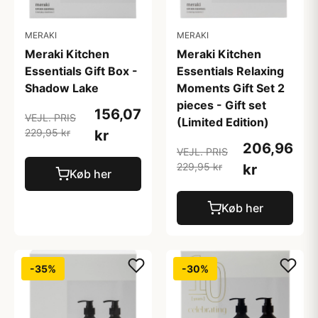
MERAKI
MERAKI
Meraki Kitchen
Meraki Kitchen
Essentials Gift Box -
Essentials Relaxing
Shadow Lake
Moments Gift Set 2
pieces - Gift set
156,07
VEJL. PRIS
(Limited Edition)
229,95 kr
kr
206,96
VEJL. PRIS
229,95 kr
kr
Køb her
Køb her
-35%
-30%