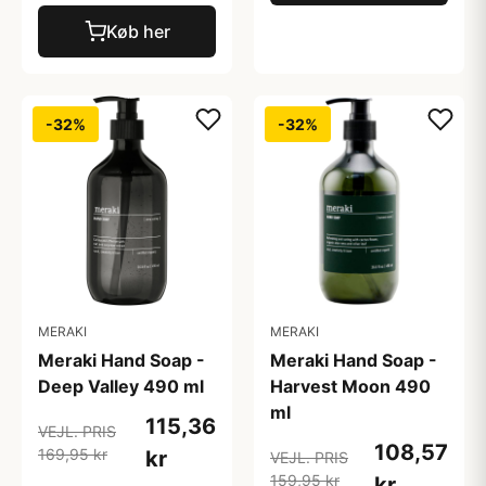
Køb her
-32%
-32%
MERAKI
MERAKI
Meraki Hand Soap -
Meraki Hand Soap -
Deep Valley 490 ml
Harvest Moon 490
ml
115,36
VEJL. PRIS
108,57
169,95 kr
kr
VEJL. PRIS
159,95 kr
kr