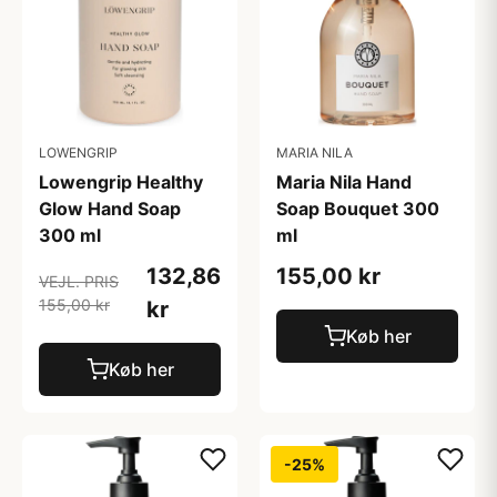
LOWENGRIP
MARIA NILA
Lowengrip Healthy
Maria Nila Hand
Glow Hand Soap
Soap Bouquet 300
300 ml
ml
132,86
155,00 kr
VEJL. PRIS
155,00 kr
kr
Køb her
Køb her
-25%