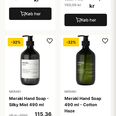
159,95 kr
kr
Køb her
Køb her
-32%
-22%
MERAKI
MERAKI
Meraki Hand Soap -
Meraki Hand Soap
Silky Mist 490 ml
490 ml - Cotton
Haze
115,36
VEJL. PRIS