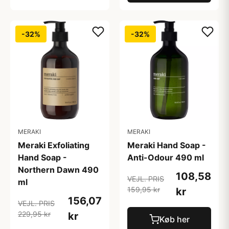
-32%
-32%
MERAKI
MERAKI
Meraki Exfoliating
Meraki Hand Soap -
Hand Soap -
Anti-Odour 490 ml
Northern Dawn 490
108,58
VEJL. PRIS
ml
159,95 kr
kr
156,07
VEJL. PRIS
229,95 kr
kr
Køb her