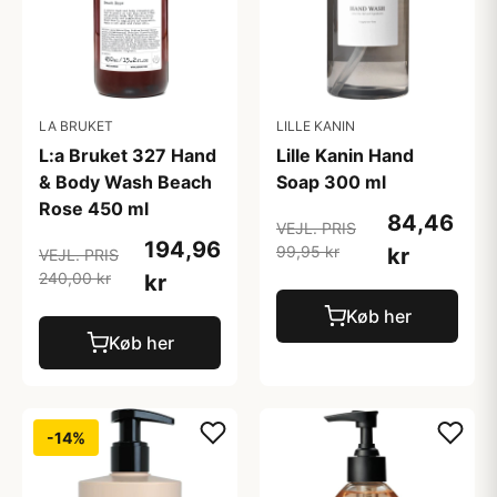
LA BRUKET
LILLE KANIN
L:a Bruket 327 Hand
Lille Kanin Hand
& Body Wash Beach
Soap 300 ml
Rose 450 ml
84,46
VEJL. PRIS
194,96
99,95 kr
kr
VEJL. PRIS
240,00 kr
kr
Køb her
Køb her
-14%