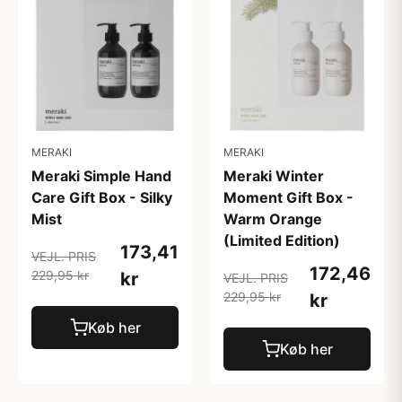
MERAKI
MERAKI
Meraki Simple Hand
Meraki Winter
Care Gift Box - Silky
Moment Gift Box -
Mist
Warm Orange
(Limited Edition)
173,41
VEJL. PRIS
172,46
229,95 kr
kr
VEJL. PRIS
229,95 kr
kr
Køb her
Køb her