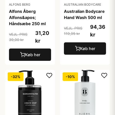
ALFONS BERG
AUSTRALIAN BODYCARE
Alfons Åberg
Australian Bodycare
Alfons&apos;
Hand Wash 500 ml
Håndsæbe 250 ml
94,36
VEJL. PRIS
31,20
119,95 kr
kr
VEJL. PRIS
39,00 kr
kr
Køb her
Køb her
-32%
-10%