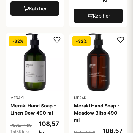
Køb her
Køb her
-32%
-32%
MERAKI
MERAKI
Meraki Hand Soap -
Meraki Hand Soap -
Linen Dew 490 ml
Meadow Bliss 490
ml
108,57
VEJL. PRIS
108,57
159,95 kr
kr
VEJL. PRIS