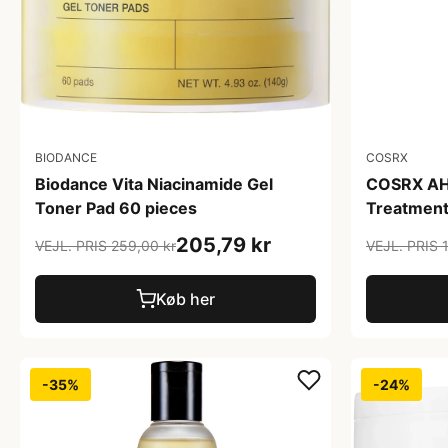
BIODANCE
COSRX
Biodance Vita Niacinamide Gel
COSRX AHA
Toner Pad 60 pieces
Treatment
205,79 kr
VEJL. PRIS 259,00 kr
VEJL. PRIS 
Køb her
-35%
-24%