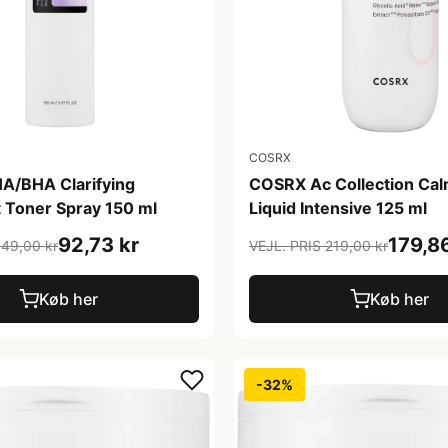
COSRX
/BHA Clarifying
COSRX Ac Collection Cal
 Toner Spray 150 ml
Liquid Intensive 125 ml
92,73 kr
179,86
149,00 kr
VEJL. PRIS 219,00 kr
Køb her
Køb her
-32%