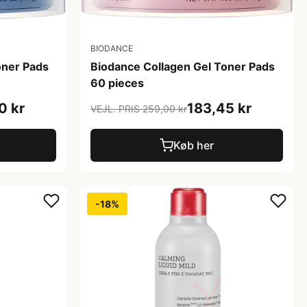
BIODANCE
oner Pads
Biodance Collagen Gel Toner Pads
60 pieces
0 kr
183,45 kr
VEJL. PRIS 259,00 kr
Køb her
-18%