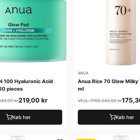
ANUA
 100 Hyaluronic Acid
Anua Rice 70 Glow Milky
60 pieces
ml
219,00 kr
175,3
249,00 kr
VEJL. PRIS 249,00 kr
Køb her
Køb her