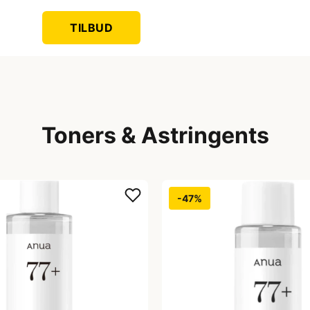
TILBUD
Toners & Astringents
-47%