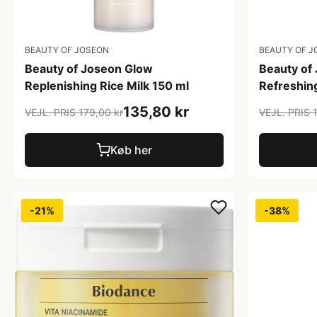
BEAUTY OF JOSEON
BEAUTY OF J
Beauty of Joseon Glow
Beauty of
Replenishing Rice Milk 150 ml
Refreshin
135,80 kr
VEJL. PRIS 179,00 kr
VEJL. PRIS 
Køb her
-21%
-38%