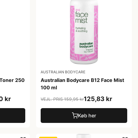
AUSTRALIAN BODYCARE
 Toner 250
Australian Bodycare B12 Face Mist
100 ml
0 kr
125,83 kr
VEJL. PRIS 159,95 kr
Køb her