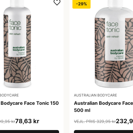
-29%
 BODYCARE
AUSTRALIAN BODYCARE
n Bodycare Face Tonic 150
Australian Bodycare Face
500 ml
78,63 kr
232,9
99,95 kr
VEJL. PRIS 329,95 kr