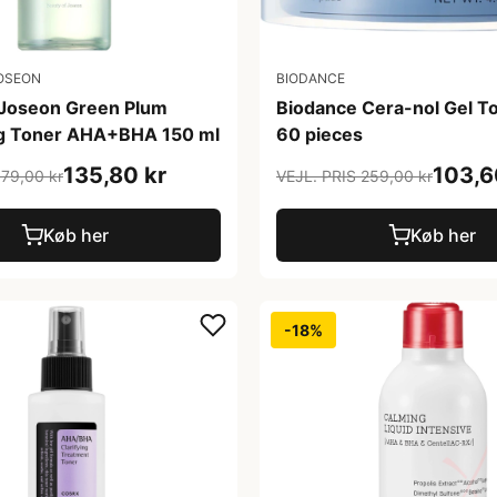
OSEON
BIODANCE
 Joseon Green Plum
Biodance Cera-nol Gel T
g Toner AHA+BHA 150 ml
60 pieces
135,80 kr
103,6
179,00 kr
VEJL. PRIS 259,00 kr
Køb her
Køb her
-18%