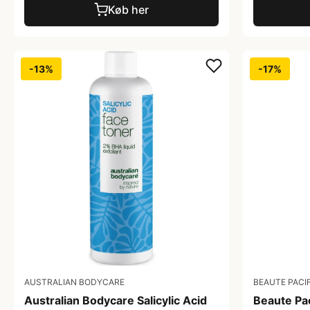
Køb her
-13%
-17%
AUSTRALIAN BODYCARE
BEAUTE PACI
Australian Bodycare Salicylic Acid
Beaute Pac