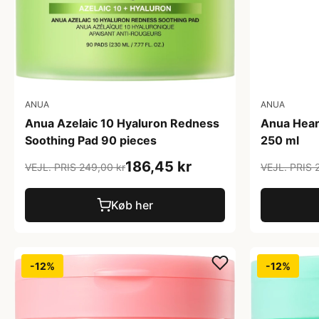
ANUA
ANUA
Anua Azelaic 10 Hyaluron Redness
Anua Hear
Soothing Pad 90 pieces
250 ml
186,45 kr
VEJL. PRIS 249,00 kr
VEJL. PRIS 
Køb her
-12%
-12%