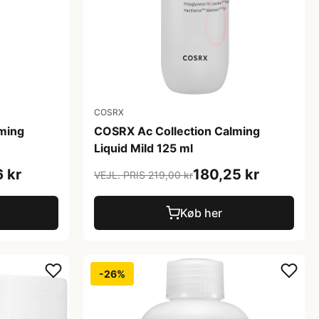
COSRX
ming
COSRX Ac Collection Calming
Liquid Mild 125 ml
 kr
180,25 kr
VEJL. PRIS 219,00 kr
Køb her
-26%