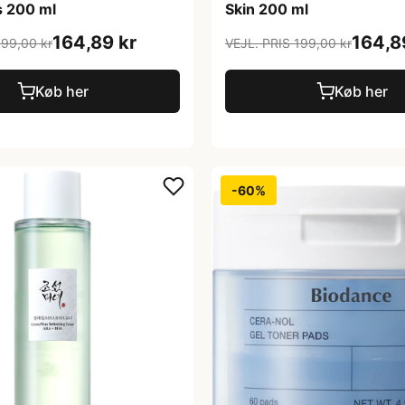
s 200 ml
Skin 200 ml
164,89 kr
164,8
199,00 kr
VEJL. PRIS 199,00 kr
Køb her
Køb her
-60%