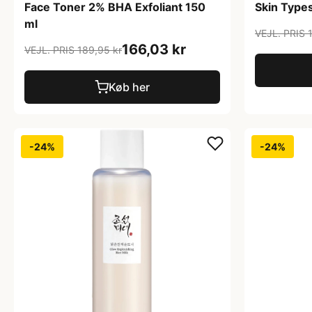
Face Toner 2% BHA Exfoliant 150
Skin Type
ml
VEJL. PRIS 
166,03 kr
VEJL. PRIS 189,95 kr
Køb her
-24%
-24%