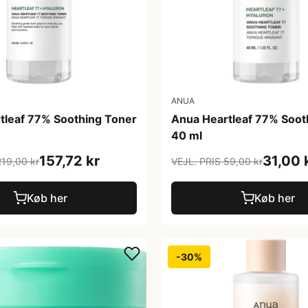
ANUA
tleaf 77% Soothing Toner
Anua Heartleaf 77% Soot
40 ml
157,72 kr
31,00 
219,00 kr
VEJL. PRIS 59,00 kr
Køb her
Køb her
-30%