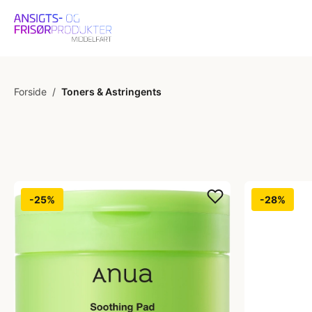
Forside
/
Toners & Astringents
-25%
-28%