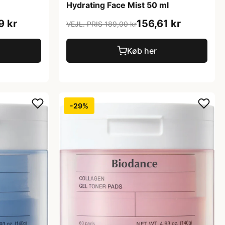
Hydrating Face Mist 50 ml
9 kr
156,61 kr
VEJL. PRIS 189,00 kr
Køb her
-29%