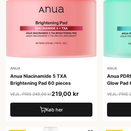
ANUA
ANUA
Anua Niacinamide 5 TXA
Anua PDRN
Brightening Pad 60 pieces
Glow Pad 
219,00 kr
VEJL. PRIS 249,00 kr
VEJL. PRIS 
Køb her