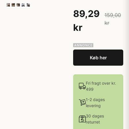
89,29
159,00
kr
kr
Køb her
Fri fragt over kr.
499
1-2 dages
levering
30 dages
returret