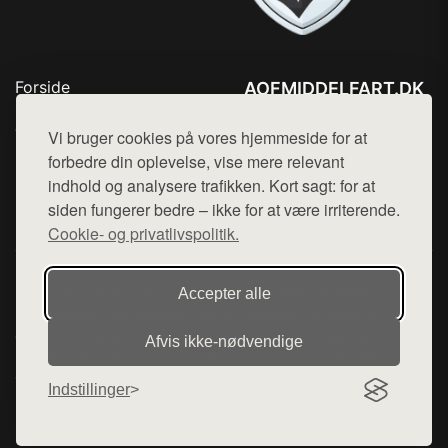
Forside
AOFMIDDELFART.DK
Produkter
Tlf. 78768672
Top Rabatter
Vi bruger cookies på vores hjemmeside for at
Mail:
hej@want.dk
Blog
forbedre din oplevelse, vise mere relevant
Kontakt
indhold og analysere trafikken. Kort sagt: for at
Cookie- og privatlivspolitik
siden fungerer bedre – ikke for at være irriterende.
Cookie- og privatlivspolitik.
Denne side er en del af want.dk, der udgiver en række
Accepter alle
hjemmesider med præsentation af forskellige produkter fra
diverse webshops. Der sælges ikke varer fra denne side - vi
Afvis ikke‑nødvendige
henviser til de shops, som sælger varen. Vi har heller ikke
varerne på lager.
Indstillinger
© 2026 aofmiddelfart.dk. Alle rettigheder forbeholdes.