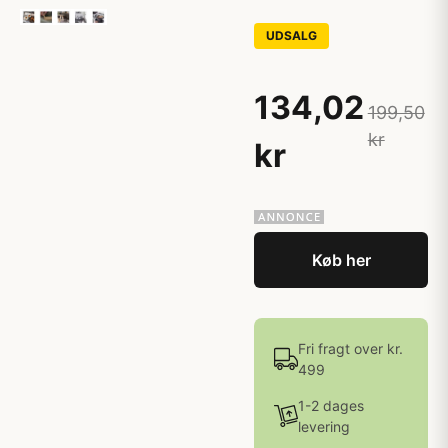
UDSALG
134,02
199,50
kr
kr
Køb her
Fri fragt over kr.
499
1-2 dages
levering