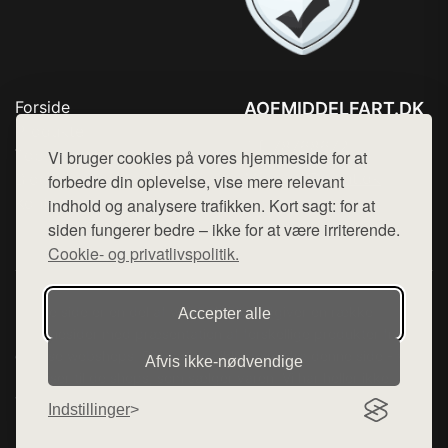
Forside
AOFMIDDELFART.DK
Produkter
Tlf. 78768672
Top Rabatter
Vi bruger cookies på vores hjemmeside for at
Mail:
hej@want.dk
Blog
forbedre din oplevelse, vise mere relevant
Kontakt
indhold og analysere trafikken. Kort sagt: for at
Cookie- og privatlivspolitik
siden fungerer bedre – ikke for at være irriterende.
Cookie- og privatlivspolitik.
Denne side er en del af want.dk, der udgiver en række
Accepter alle
hjemmesider med præsentation af forskellige produkter fra
diverse webshops. Der sælges ikke varer fra denne side - vi
Afvis ikke‑nødvendige
henviser til de shops, som sælger varen. Vi har heller ikke
varerne på lager.
Indstillinger
© 2026 aofmiddelfart.dk. Alle rettigheder forbeholdes.