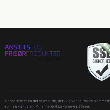
Denne side er en del af want.dk, der udgiver en række hjemmeside
som sælger varen. Vi har heller ikke varerne på lager.