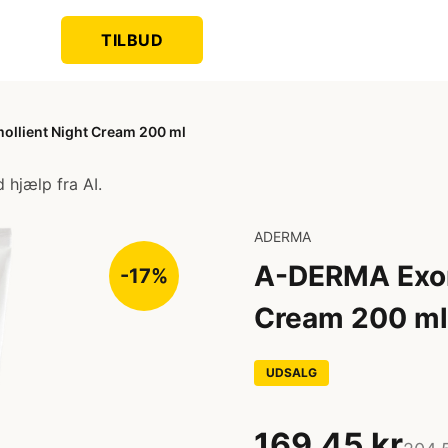
TILBUD
llient Night Cream 200 ml
 hjælp fra AI.
ADERMA
A-DERMA Exom
-17%
Cream 200 ml
UDSALG
169,45 kr