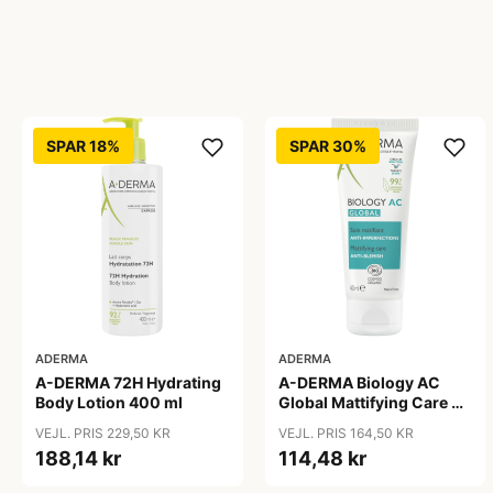
SPAR 18%
SPAR 30%
ADERMA
ADERMA
A-DERMA 72H Hydrating
A-DERMA Biology AC
Body Lotion 400 ml
Global Mattifying Care 40
ml
VEJL. PRIS 229,50 KR
VEJL. PRIS 164,50 KR
188,14 kr
114,48 kr