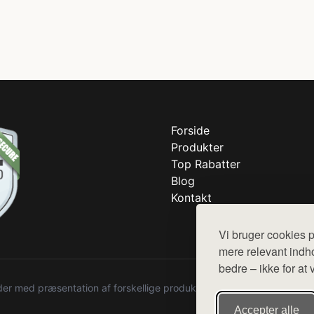
Forside
Produkter
Top Rabatter
Blog
Kontakt
Vi bruger cookies p
mere relevant indho
bedre – ikke for at 
r med præsentation af forskellige produkter fra diverse webshops. De
Accepter alle