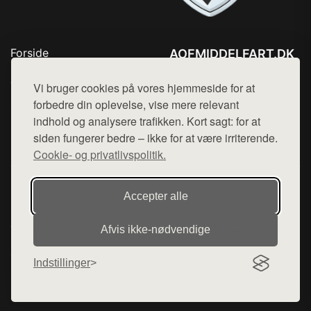
Forside
AOFMIDDELFART.DK
Produkter
Tlf. 78768672
Top Rabatter
Vi bruger cookies på vores hjemmeside for at
Mail:
hej@want.dk
Blog
forbedre din oplevelse, vise mere relevant
Kontakt
indhold og analysere trafikken. Kort sagt: for at
Cookie- og privatlivspolitik
siden fungerer bedre – ikke for at være irriterende.
Cookie- og privatlivspolitik.
Denne side er en del af want.dk, der udgiver en række
Accepter alle
hjemmesider med præsentation af forskellige produkter fra
diverse webshops. Der sælges ikke varer fra denne side - vi
Afvis ikke‑nødvendige
henviser til de shops, som sælger varen. Vi har heller ikke
varerne på lager.
Indstillinger
© 2026 aofmiddelfart.dk. Alle rettigheder forbeholdes.