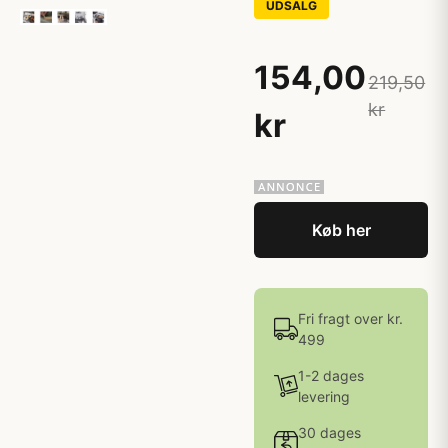
UDSALG
154,00
219,50
kr
kr
Køb her
Fri fragt over kr.
499
1-2 dages
levering
30 dages