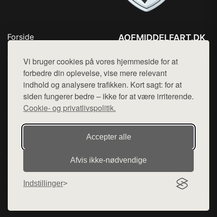
Forside
AOFMIDDELFART.DK
Produkter
Tlf. 78768672
Top Rabatter
Vi bruger cookies på vores hjemmeside for at
Mail:
hej@want.dk
Blog
forbedre din oplevelse, vise mere relevant
Kontakt
indhold og analysere trafikken. Kort sagt: for at
Cookie- og privatlivspolitik
siden fungerer bedre – ikke for at være irriterende.
Cookie- og privatlivspolitik.
Denne side er en del af want.dk, der udgiver en række
Accepter alle
hjemmesider med præsentation af forskellige produkter fra
diverse webshops. Der sælges ikke varer fra denne side - vi
Afvis ikke‑nødvendige
henviser til de shops, som sælger varen. Vi har heller ikke
varerne på lager.
Indstillinger
© 2026 aofmiddelfart.dk. Alle rettigheder forbeholdes.