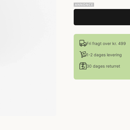
Fri fragt over kr. 499
1-2 dages levering
30 dages returret