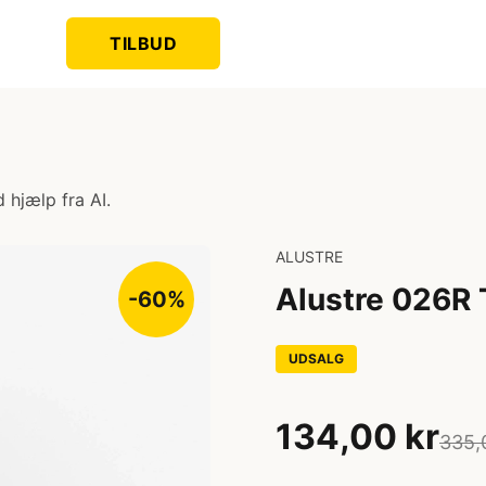
TILBUD
 hjælp fra AI.
ALUSTRE
Alustre 026R 
-60%
UDSALG
134,00 kr
335,