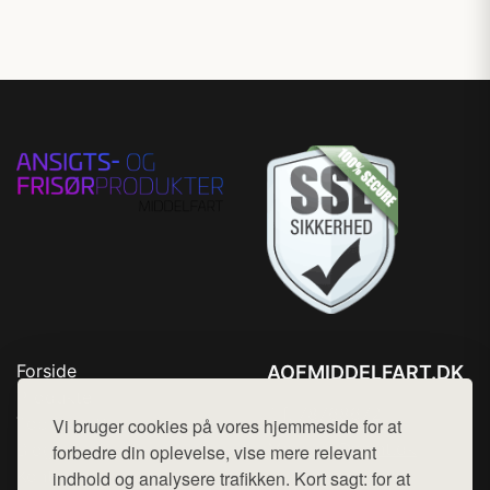
Forside
AOFMIDDELFART.DK
Produkter
Tlf. 78768672
Top Rabatter
Vi bruger cookies på vores hjemmeside for at
Mail:
hej@want.dk
Blog
forbedre din oplevelse, vise mere relevant
Kontakt
indhold og analysere trafikken. Kort sagt: for at