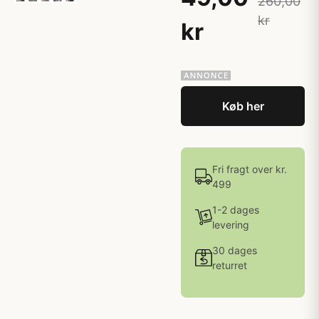
260,00
kr
kr
Køb her
Fri fragt over kr.
499
1-2 dages
levering
30 dages
returret