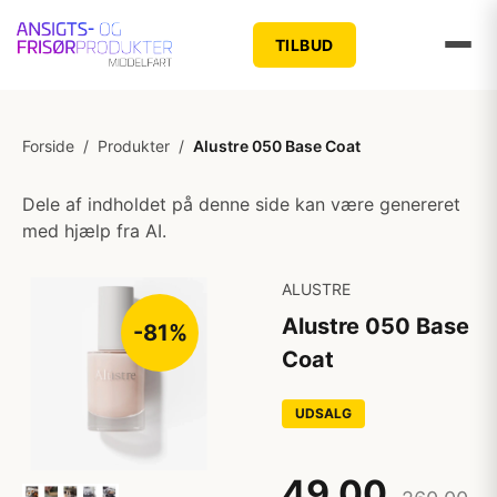
TILBUD
Forside
/
Produkter
/
Alustre 050 Base Coat
Dele af indholdet på denne side kan være genereret
med hjælp fra AI.
ALUSTRE
Alustre 050 Base
-81%
Coat
UDSALG
49,00