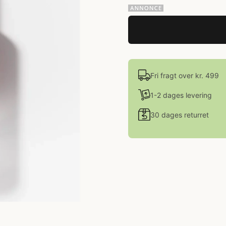
Fri fragt over kr. 499
1-2 dages levering
30 dages returret