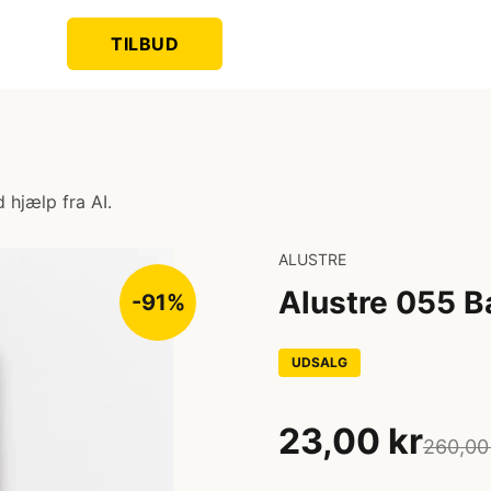
TILBUD
 hjælp fra AI.
ALUSTRE
Alustre 055 B
-91%
UDSALG
23,00 kr
260,00