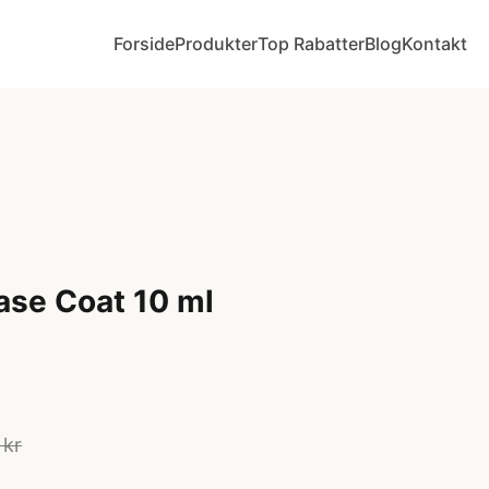
Forside
Produkter
Top Rabatter
Blog
Kontakt
ase Coat 10 ml
 kr