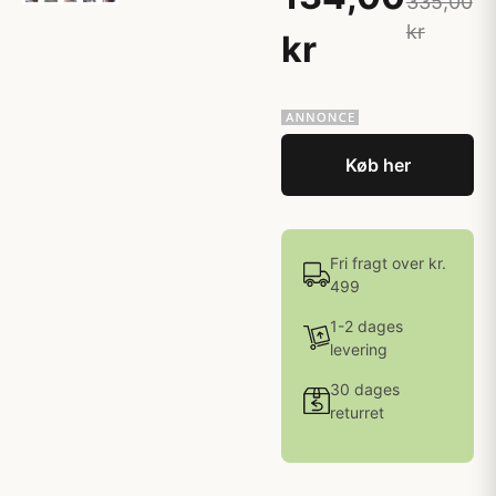
335,00
kr
kr
Køb her
Fri fragt over kr.
499
1-2 dages
levering
30 dages
returret