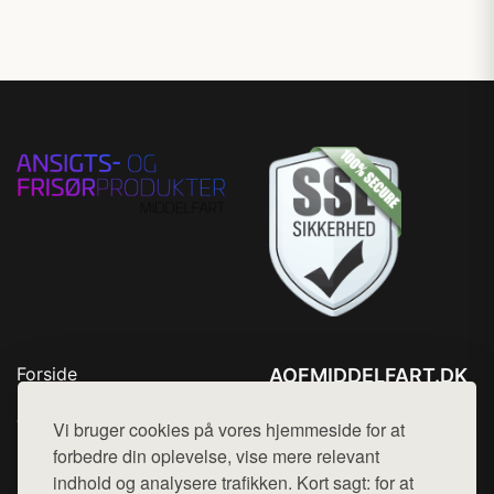
Forside
AOFMIDDELFART.DK
Produkter
Tlf. 78768672
Top Rabatter
Vi bruger cookies på vores hjemmeside for at
Mail:
hej@want.dk
Blog
forbedre din oplevelse, vise mere relevant
Kontakt
indhold og analysere trafikken. Kort sagt: for at