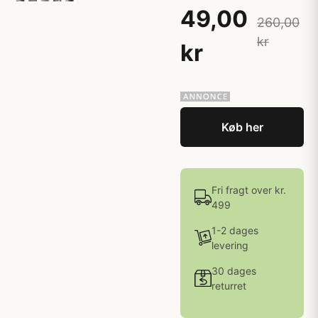
49,00
260,00
kr
kr
Køb her
Fri fragt over kr.
499
1-2 dages
levering
30 dages
returret