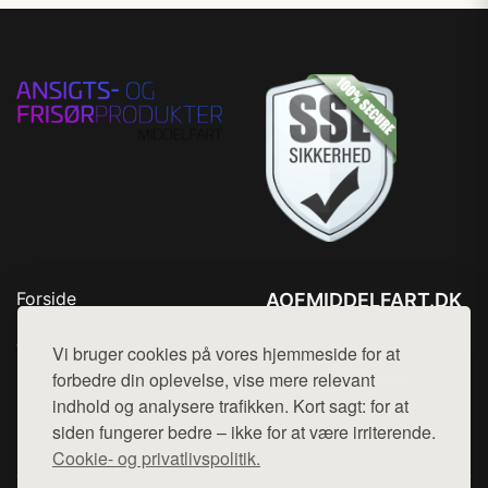
Forside
AOFMIDDELFART.DK
Produkter
Tlf. 78768672
Top Rabatter
Vi bruger cookies på vores hjemmeside for at
Mail:
hej@want.dk
Blog
forbedre din oplevelse, vise mere relevant
Kontakt
indhold og analysere trafikken. Kort sagt: for at
Cookie- og privatlivspolitik
siden fungerer bedre – ikke for at være irriterende.
Cookie- og privatlivspolitik.