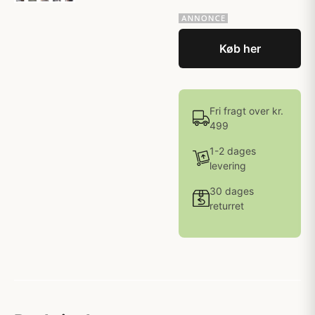
Køb her
Fri fragt over kr.
499
1-2 dages
levering
30 dages
returret