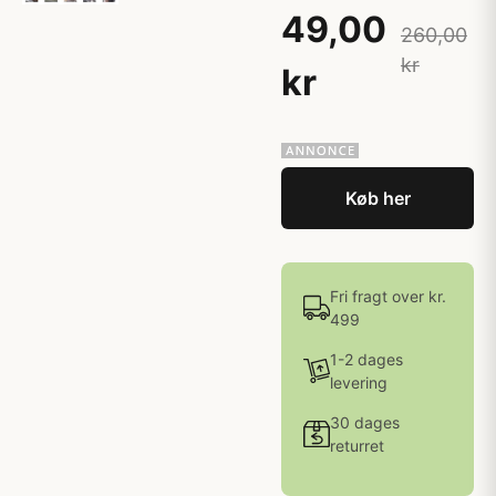
49,00
260,00
kr
kr
Køb her
Fri fragt over kr.
499
1-2 dages
levering
30 dages
returret