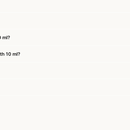
0 ml?
rth 10 ml?