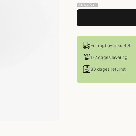
Fri fragt over kr. 499
1-2 dages levering
30 dages returret