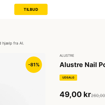
TILBUD
 hjælp fra AI.
ALUSTRE
Alustre Nail P
-81%
UDSALG
49,00 kr
260,00