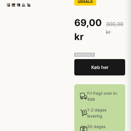
UDSALG
69,00
300,00
kr
kr
Køb her
Fri fragt over kr.
499
1-2 dages
levering
30 dages