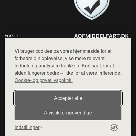
Forside
AOFMIDDELFART.DK
Produkter
Tlf. 78768672
Top Rabatter
Vi bruger cookies på vores hjemmeside for at
Mail:
hej@want.dk
Blog
forbedre din oplevelse, vise mere relevant
Kontakt
indhold og analysere trafikken. Kort sagt: for at
Cookie- og privatlivspolitik
siden fungerer bedre – ikke for at være irriterende.
Cookie- og privatlivspolitik.
Denne side er en del af want.dk, der udgiver en række
Accepter alle
hjemmesider med præsentation af forskellige produkter fra
diverse webshops. Der sælges ikke varer fra denne side - vi
Afvis ikke‑nødvendige
henviser til de shops, som sælger varen. Vi har heller ikke
varerne på lager.
Indstillinger