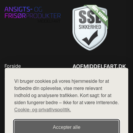
Forside
AOFMIDDELFART.DK
Produkter
Tlf. 78768672
Top Rabatter
Vi bruger cookies på vores hjemmeside for at
Mail:
hej@want.dk
Blog
forbedre din oplevelse, vise mere relevant
Kontakt
indhold og analysere trafikken. Kort sagt: for at
Cookie- og privatlivspolitik
siden fungerer bedre – ikke for at være irriterende.
Cookie- og privatlivspolitik.
Denne side er en del af want.dk, der udgiver en række
Accepter alle