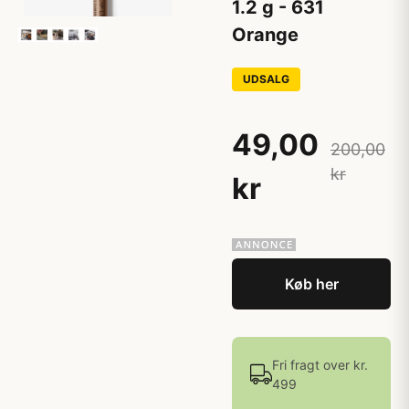
1.2 g - 631
Orange
UDSALG
49,00
200,00
kr
kr
Køb her
Fri fragt over kr.
499