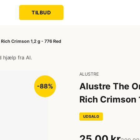
TILBUD
| Rich Crimson 1,2 g - 776 Red
 hjælp fra AI.
ALUSTRE
Alustre The Or
-88%
Rich Crimson 
UDSALG
25,00 kr