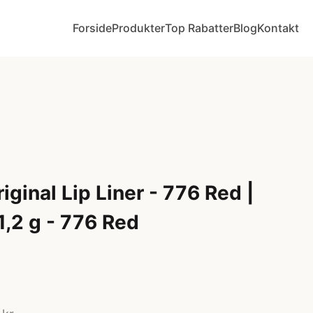
Forside
Produkter
Top Rabatter
Blog
Kontakt
iginal Lip Liner - 776 Red |
1,2 g - 776 Red