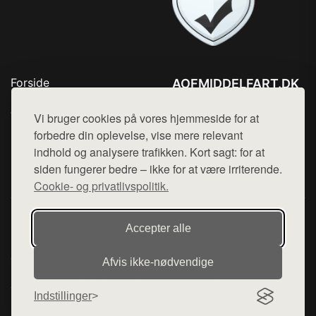
Forside
AOFMIDDELFART.DK
Produkter
Tlf. 78768672
Top Rabatter
Vi bruger cookies på vores hjemmeside for at
Mail:
hej@want.dk
Blog
forbedre din oplevelse, vise mere relevant
Kontakt
indhold og analysere trafikken. Kort sagt: for at
Cookie- og privatlivspolitik
siden fungerer bedre – ikke for at være irriterende.
Cookie- og privatlivspolitik.
Denne side er en del af want.dk, der udgiver en række
Accepter alle
hjemmesider med præsentation af forskellige produkter fra
diverse webshops. Der sælges ikke varer fra denne side - vi
Afvis ikke‑nødvendige
henviser til de shops, som sælger varen. Vi har heller ikke
varerne på lager.
Indstillinger