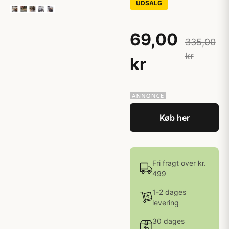
UDSALG
69,00
335,00
kr
kr
Køb her
Fri fragt over kr.
499
1-2 dages
levering
30 dages