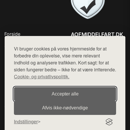
Forside
AOFMIDDELFART.DK
Produkter
Tlf. 78768672
Top Rabatter
Vi bruger cookies på vores hjemmeside for at
Mail:
hej@want.dk
Blog
forbedre din oplevelse, vise mere relevant
Kontakt
indhold og analysere trafikken. Kort sagt: for at
Cookie- og privatlivspolitik
siden fungerer bedre – ikke for at være irriterende.
Cookie- og privatlivspolitik.
Denne side er en del af want.dk, der udgiver en række
Accepter alle
hjemmesider med præsentation af forskellige produkter fra
diverse webshops. Der sælges ikke varer fra denne side - vi
Afvis ikke‑nødvendige
henviser til de shops, som sælger varen. Vi har heller ikke
varerne på lager.
Indstillinger