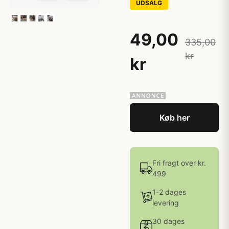
UDSALG
49,00
335,00
kr
kr
Køb her
Fri fragt over kr.
499
1-2 dages
levering
30 dages