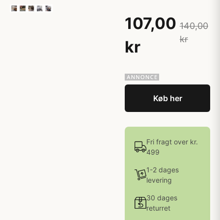
107,00
140,00
kr
kr
Køb her
Fri fragt over kr.
499
1-2 dages
levering
30 dages
returret