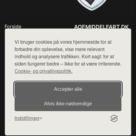
Forside
AOFMIDDELFART.DK
Produkter
Tlf. 78768672
Top Rabatter
Vi bruger cookies på vores hjemmeside for at
Mail:
hej@want.dk
Blog
forbedre din oplevelse, vise mere relevant
Kontakt
indhold og analysere trafikken. Kort sagt: for at
Cookie- og privatlivspolitik
siden fungerer bedre – ikke for at være irriterende.
Cookie- og privatlivspolitik.
Denne side er en del af want.dk, der udgiver en række
Accepter alle
hjemmesider med præsentation af forskellige produkter fra
diverse webshops. Der sælges ikke varer fra denne side - vi
Afvis ikke‑nødvendige
henviser til de shops, som sælger varen. Vi har heller ikke
varerne på lager.
Indstillinger
© 2026 aofmiddelfart.dk. Alle rettigheder forbeholdes.