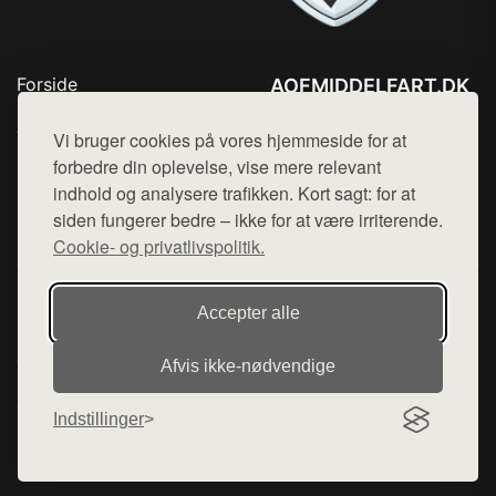
Forside
AOFMIDDELFART.DK
Produkter
Tlf. 78768672
Top Rabatter
Vi bruger cookies på vores hjemmeside for at
Mail:
hej@want.dk
Blog
forbedre din oplevelse, vise mere relevant
Kontakt
indhold og analysere trafikken. Kort sagt: for at
Cookie- og privatlivspolitik
siden fungerer bedre – ikke for at være irriterende.
Cookie- og privatlivspolitik.
Denne side er en del af want.dk, der udgiver en række
Accepter alle
hjemmesider med præsentation af forskellige produkter fra
diverse webshops. Der sælges ikke varer fra denne side - vi
Afvis ikke‑nødvendige
henviser til de shops, som sælger varen. Vi har heller ikke
varerne på lager.
Indstillinger
© 2026 aofmiddelfart.dk. Alle rettigheder forbeholdes.