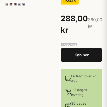
UDSALG
288,00
360,00
kr
kr
Køb her
Fri fragt over kr.
499
1-2 dages
levering
30 dages