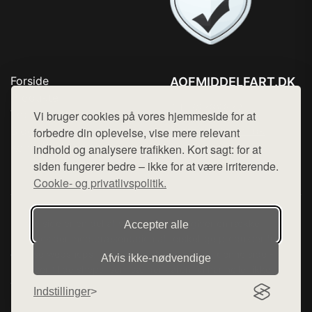
Forside
AOFMIDDELFART.DK
Produkter
Tlf. 78768672
Top Rabatter
Vi bruger cookies på vores hjemmeside for at
Mail:
hej@want.dk
Blog
forbedre din oplevelse, vise mere relevant
Kontakt
indhold og analysere trafikken. Kort sagt: for at
Cookie- og privatlivspolitik
siden fungerer bedre – ikke for at være irriterende.
Cookie- og privatlivspolitik.
Denne side er en del af want.dk, der udgiver en række
Accepter alle
hjemmesider med præsentation af forskellige produkter fra
diverse webshops. Der sælges ikke varer fra denne side - vi
Afvis ikke‑nødvendige
henviser til de shops, som sælger varen. Vi har heller ikke
varerne på lager.
Indstillinger