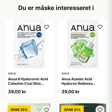
Du er måske interesseret i
ANUA
ANUA
Anua 8 Hyaluronic Acid
Anua Azelaic Acid
Catechin Cool Slim
Hyaluron Redness
Mask 1 pieces
Soothing Serum Mask 1
39,00 kr
39,00 kr
pieces
SPAR 35%
SPAR 31%