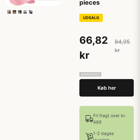
pieces
UDSALG
66,82
84,95
kr
kr
Køb her
Fri fragt over kr.
499
1-2 dages
levering