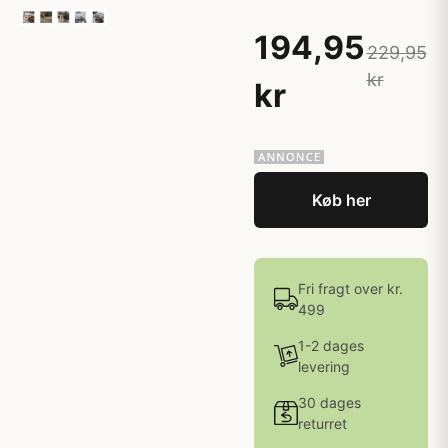
194,95
229,95
kr
kr
Køb her
Fri fragt over kr.
499
1-2 dages
levering
30 dages
returret