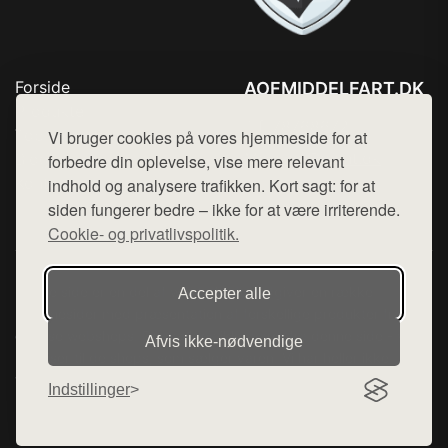
Forside
AOFMIDDELFART.DK
Produkter
Tlf. 78768672
Top Rabatter
Vi bruger cookies på vores hjemmeside for at
Mail:
hej@want.dk
Blog
forbedre din oplevelse, vise mere relevant
Kontakt
indhold og analysere trafikken. Kort sagt: for at
Cookie- og privatlivspolitik
siden fungerer bedre – ikke for at være irriterende.
Cookie- og privatlivspolitik.
Denne side er en del af want.dk, der udgiver en række
Accepter alle
hjemmesider med præsentation af forskellige produkter fra
diverse webshops. Der sælges ikke varer fra denne side - vi
Afvis ikke‑nødvendige
henviser til de shops, som sælger varen. Vi har heller ikke
varerne på lager.
Indstillinger
© 2026 aofmiddelfart.dk. Alle rettigheder forbeholdes.