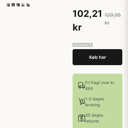
102,21
129,95
kr
kr
Køb her
Fri fragt over kr.
499
1-2 dages
levering
30 dages
returret