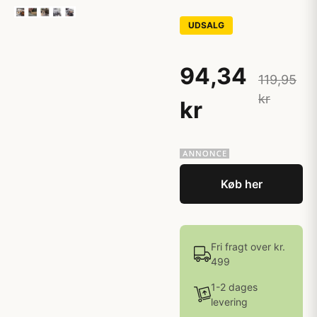
UDSALG
94,34
119,95
kr
kr
Køb her
Fri fragt over kr.
499
1-2 dages
levering