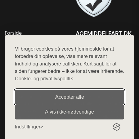
Forside
AOFMIDDELFART.DK
Produkter
Tlf. 78768672
Top Rabatter
Vi bruger cookies på vores hjemmeside for at
Mail:
hej@want.dk
Blog
forbedre din oplevelse, vise mere relevant
Kontakt
indhold og analysere trafikken. Kort sagt: for at
Cookie- og privatlivspolitik
siden fungerer bedre – ikke for at være irriterende.
Cookie- og privatlivspolitik.
Denne side er en del af want.dk, der udgiver en række
Accepter alle
hjemmesider med præsentation af forskellige produkter fra
diverse webshops. Der sælges ikke varer fra denne side - vi
Afvis ikke‑nødvendige
henviser til de shops, som sælger varen. Vi har heller ikke
varerne på lager.
Indstillinger
© 2026 aofmiddelfart.dk. Alle rettigheder forbeholdes.