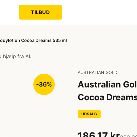
TILBUD
Bodylotion Cocoa Dreams 535 ml
 hjælp fra AI.
AUSTRALIAN GOLD
Australian Go
-36%
Cocoa Dreams
UDSALG
186,17 kr