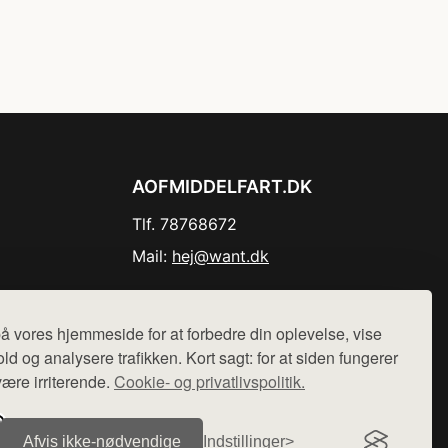
AOFMIDDELFART.DK
Tlf. 78768672
Mail:
hej@want.dk
Cookie- og privatlivspolitik
å vores hjemmeside for at forbedre din oplevelse, vise
ld og analysere trafikken. Kort sagt: for at siden fungerer
være irriterende.
Cookie- og privatlivspolitik.
r sælges ikke varer fra denne side - vi henviser til de shops,
Afvis ikke‑nødvendige
Indstillinger