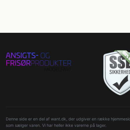
Denne side er en del af want.dk, der udgiver en række hjemmeside
som sælger varen. Vi har heller ikke varerne på lager.