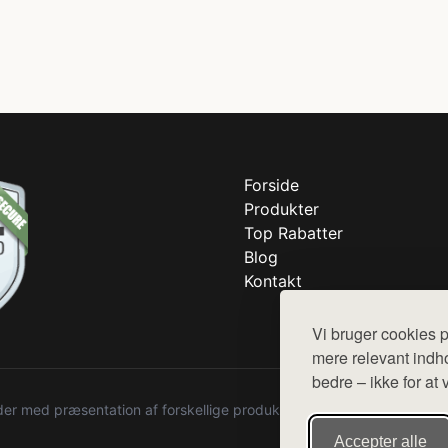
Forside
Produkter
Top Rabatter
Blog
Kontakt
Vi bruger cookies p
mere relevant indho
bedre – ikke for at 
r med præsentation af forskellige produkter fra diverse webshops. De
Accepter alle