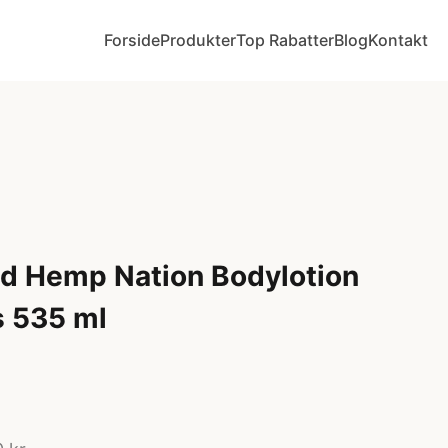
Forside
Produkter
Top Rabatter
Blog
Kontakt
ld Hemp Nation Bodylotion
 535 ml