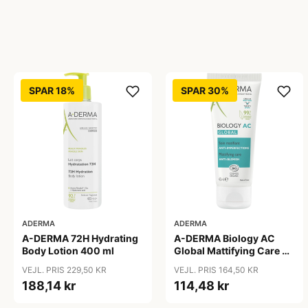
SPAR 18%
SPAR 30%
ADERMA
ADERMA
A-DERMA 72H Hydrating
A-DERMA Biology AC
Body Lotion 400 ml
Global Mattifying Care 40
ml
VEJL. PRIS 229,50 KR
VEJL. PRIS 164,50 KR
188,14 kr
114,48 kr