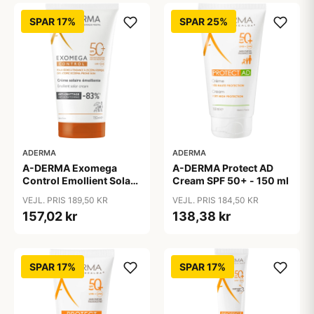
SPAR 17%
SPAR 25%
ADERMA
ADERMA
A-DERMA Exomega
A-DERMA Protect AD
Control Emollient Solar
Cream SPF 50+ - 150 ml
Cream SPF 50+ 150 ml
VEJL. PRIS 189,50 KR
VEJL. PRIS 184,50 KR
157,02 kr
138,38 kr
SPAR 17%
SPAR 17%