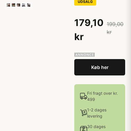
UDSALG
179,10
199,00
kr
kr
Køb her
Fri fragt over kr.
499
1-2 dages
levering
30 dages