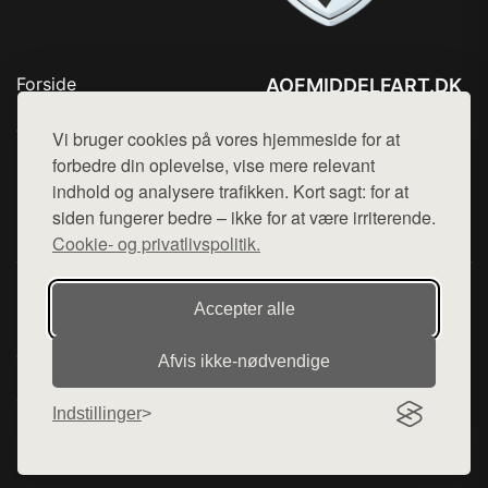
Forside
AOFMIDDELFART.DK
Produkter
Tlf. 78768672
Top Rabatter
Vi bruger cookies på vores hjemmeside for at
Mail:
hej@want.dk
Blog
forbedre din oplevelse, vise mere relevant
Kontakt
indhold og analysere trafikken. Kort sagt: for at
Cookie- og privatlivspolitik
siden fungerer bedre – ikke for at være irriterende.
Cookie- og privatlivspolitik.
Denne side er en del af want.dk, der udgiver en række
Accepter alle
hjemmesider med præsentation af forskellige produkter fra
diverse webshops. Der sælges ikke varer fra denne side - vi
Afvis ikke‑nødvendige
henviser til de shops, som sælger varen. Vi har heller ikke
varerne på lager.
Indstillinger
© 2026 aofmiddelfart.dk. Alle rettigheder forbeholdes.