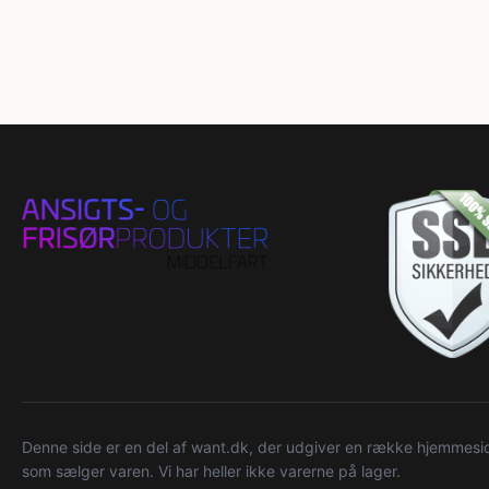
Denne side er en del af want.dk, der udgiver en række hjemmeside
som sælger varen. Vi har heller ikke varerne på lager.