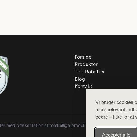
Forside
Produkter
Top Rabatter
Blog
Kontakt
Vi bruger cookies p
mere relevant indho
bedre – ikke for at 
r med præsentation af forskellige produkter fra diverse webshops. De
Accepter alle