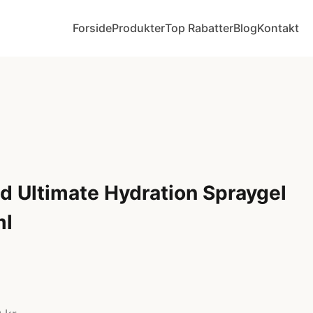
Forside
Produkter
Top Rabatter
Blog
Kontakt
ld Ultimate Hydration Spraygel
ml