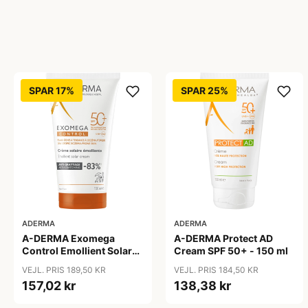
SPAR 17%
SPAR 25%
ADERMA
ADERMA
A-DERMA Exomega
A-DERMA Protect AD
Control Emollient Solar
Cream SPF 50+ - 150 ml
Cream SPF 50+ 150 ml
VEJL. PRIS 189,50 KR
VEJL. PRIS 184,50 KR
157,02 kr
138,38 kr