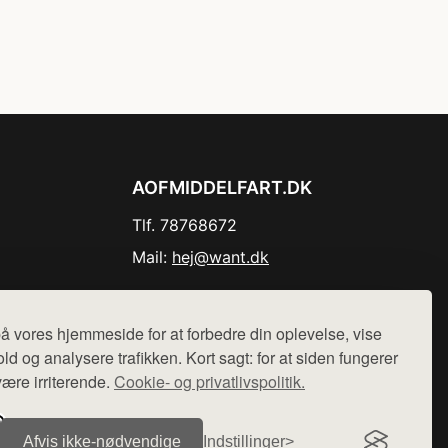
AOFMIDDELFART.DK
Tlf. 78768672
Mail:
hej@want.dk
Cookie- og privatlivspolitik
å vores hjemmeside for at forbedre din oplevelse, vise
ld og analysere trafikken. Kort sagt: for at siden fungerer
være irriterende.
Cookie- og privatlivspolitik.
r sælges ikke varer fra denne side - vi henviser til de shops,
Afvis ikke‑nødvendige
Indstillinger