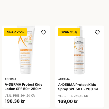
SPAR 25%
SPAR 35%
ADERMA
ADERMA
A-DERMA Protect Kids
A-DERMA Protect Kids
Lotion SPF 50+ 250 ml
Spray SPF 50+ - 200 ml
VEJL. PRIS 264,50 KR
VEJL. PRIS 259,50 KR
198,38 kr
169,00 kr