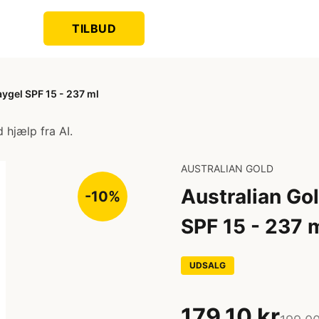
TILBUD
aygel SPF 15 - 237 ml
 hjælp fra AI.
AUSTRALIAN GOLD
Australian Go
-10%
SPF 15 - 237 
UDSALG
179,10 kr