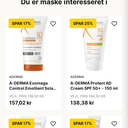
Du er måske interesseret i
SPAR 17%
SPAR 25%
ADERMA
ADERMA
A-DERMA Exomega
A-DERMA Protect AD
Control Emollient Solar
Cream SPF 50+ - 150 ml
Cream SPF 50+ 150 ml
VEJL. PRIS 189,50 KR
VEJL. PRIS 184,50 KR
157,02 kr
138,38 kr
SPAR 17%
SPAR 17%