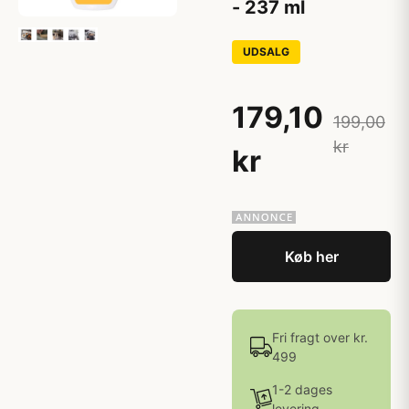
- 237 ml
UDSALG
179,10
199,00
kr
kr
Køb her
Fri fragt over kr.
499
1-2 dages
levering