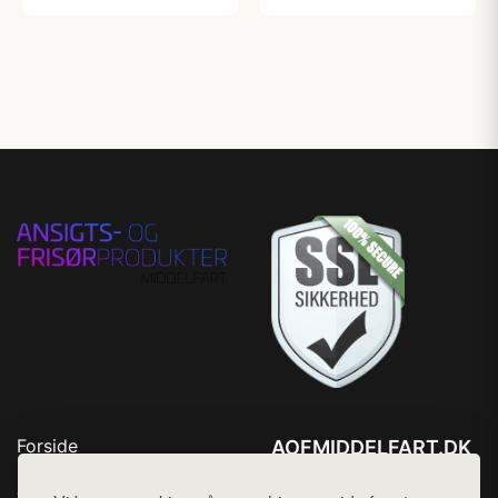
Forside
AOFMIDDELFART.DK
Produkter
Tlf. 78768672