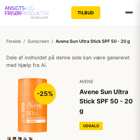
TILBUD
Forside
/
Sunscreen
/
Avene Sun Ultra Stick SPF 50 - 20 g
Dele af indholdet på denne side kan være genereret
med hjælp fra AI.
AVENE
Avene Sun Ultra
-25%
Stick SPF 50 - 20
g
UDSALG