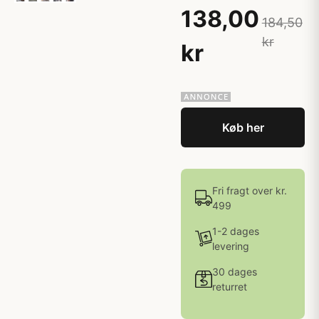
138,00
184,50
kr
kr
Køb her
Fri fragt over kr.
499
1-2 dages
levering
30 dages
returret