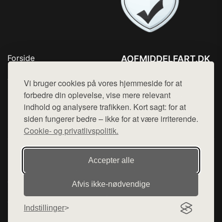
Forside
AOFMIDDELFART.DK
Produkter
Tlf. 78768672
Top Rabatter
Vi bruger cookies på vores hjemmeside for at
Mail:
hej@want.dk
Blog
forbedre din oplevelse, vise mere relevant
Kontakt
indhold og analysere trafikken. Kort sagt: for at
Cookie- og privatlivspolitik
siden fungerer bedre – ikke for at være irriterende.
Cookie- og privatlivspolitik.
Denne side er en del af want.dk, der udgiver en række
Accepter alle
hjemmesider med præsentation af forskellige produkter fra
diverse webshops. Der sælges ikke varer fra denne side - vi
Afvis ikke‑nødvendige
henviser til de shops, som sælger varen. Vi har heller ikke
varerne på lager.
Indstillinger