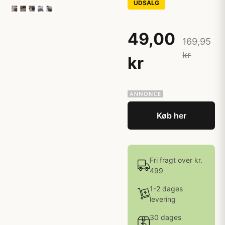
UDSALG
49,00
169,95
kr
kr
Køb her
Fri fragt over kr.
499
1-2 dages
levering
30 dages