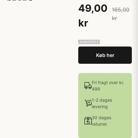
49,00
165,00
kr
kr
Køb her
Fri fragt over kr.
499
1-2 dages
levering
30 dages
returret