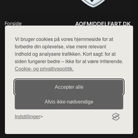
Forside
AOFMIDDELFART.DK
Produkter
Tlf. 78768672
Top Rabatter
Vi bruger cookies på vores hjemmeside for at
Mail:
hej@want.dk
Blog
forbedre din oplevelse, vise mere relevant
Kontakt
indhold og analysere trafikken. Kort sagt: for at
Cookie- og privatlivspolitik
siden fungerer bedre – ikke for at være irriterende.
Cookie- og privatlivspolitik.
Denne side er en del af want.dk, der udgiver en række
Accepter alle
hjemmesider med præsentation af forskellige produkter fra
diverse webshops. Der sælges ikke varer fra denne side - vi
Afvis ikke‑nødvendige
henviser til de shops, som sælger varen. Vi har heller ikke
varerne på lager.
Indstillinger
© 2026 aofmiddelfart.dk. Alle rettigheder forbeholdes.