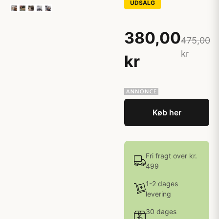
UDSALG
380,00
475,00
kr
kr
Køb her
Fri fragt over kr.
499
1-2 dages
levering
30 dages