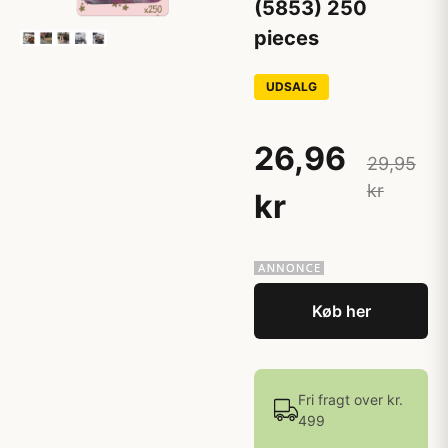
(5853) 250
pieces
UDSALG
26,96
29,95
kr
kr
Køb her
Fri fragt over kr.
499