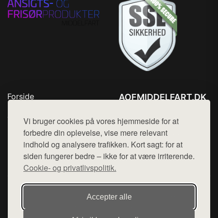
Forside
AOFMIDDELFART.DK
Produkter
Tlf. 78768672
Top Rabatter
Vi bruger cookies på vores hjemmeside for at
Mail:
hej@want.dk
Blog
forbedre din oplevelse, vise mere relevant
Kontakt
indhold og analysere trafikken. Kort sagt: for at
Cookie- og privatlivspolitik
siden fungerer bedre – ikke for at være irriterende.
Cookie- og privatlivspolitik.
Denne side er en del af want.dk, der udgiver en række
Accepter alle
hjemmesider med præsentation af forskellige produkter fra
diverse webshops. Der sælges ikke varer fra denne side - vi