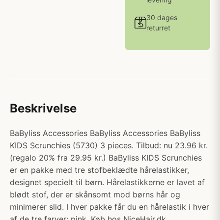
30 dages
returret
Beskrivelse
BaByliss Accessories BaByliss Accessories BaByliss
KIDS Scrunchies (5730) 3 pieces. Tilbud: nu 23.96 kr.
(regalo 20% fra 29.95 kr.) BaByliss KIDS Scrunchies
er en pakke med tre stofbeklædte hårelastikker,
designet specielt til børn. Hårelastikkerne er lavet af
blødt stof, der er skånsomt mod børns hår og
minimerer slid. I hver pakke får du en hårelastik i hver
af de tre farver: pink, Køb hos NiceHair.dk.