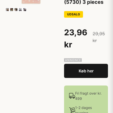
(5730) 3 pieces
UDSALG
23,96
29,95
kr
kr
Køb her
Fri fragt over kr.
499
1-2 dages
levering