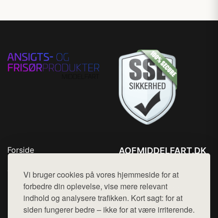
Forside
AOFMIDDELFART.DK
Produkter
Tlf. 78768672
Top Rabatter
Vi bruger cookies på vores hjemmeside for at
Mail:
hej@want.dk
Blog
forbedre din oplevelse, vise mere relevant
Kontakt
indhold og analysere trafikken. Kort sagt: for at
Cookie- og privatlivspolitik
siden fungerer bedre – ikke for at være irriterende.