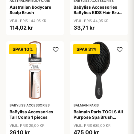
AUSTRALIAN BODYCARE
BABYLISS ACCESSORIES
Australian Bodycare
BaByliss Accessories
Scalp Brush
BaByliss KIDS Hair Brush
(5723)
VEJL. PRIS 144,95 KR
VEJL. PRIS 44,95 KR
114,02 kr
33,71 kr
SPAR 10%
SPAR 31%
BABYLISS ACCESSORIES
BALMAIN PARIS
BaByliss Accessories
Balmain Paris TOOLS All
Tail Comb 1 pieces
Purpose Spa Brush
100% Boar Hair And
VEJL. PRIS 29,00 KR
VEJL. PRIS 689,00 KR
Nylon Bristles
26,10 kr
475,00 kr