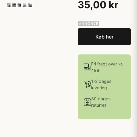
35,00 kr
Køb her
Fri fragt over kr.
499
1-2 dages
levering
30 dages
returret