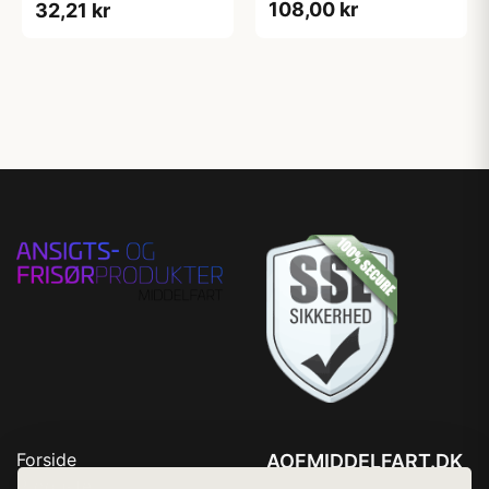
108,00 kr
32,21 kr
Forside
AOFMIDDELFART.DK
Produkter