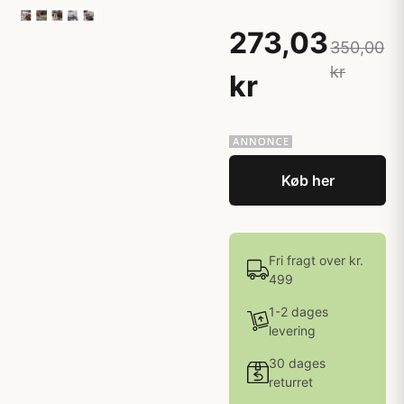
273,03
350,00
kr
kr
Køb her
Fri fragt over kr.
499
1-2 dages
levering
30 dages
returret