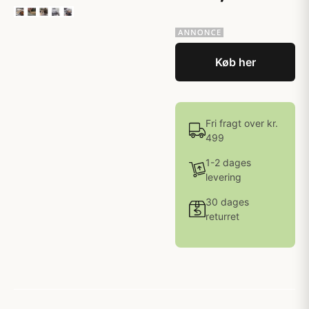
Køb her
Fri fragt over kr.
499
1-2 dages
levering
30 dages
returret