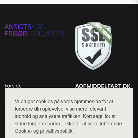
Forside
AOFMIDDELFART.DK
Produkter
Tlf. 78768672
Top Rabatter
Vi bruger cookies på vores hjemmeside for at
Mail:
hej@want.dk
Blog
forbedre din oplevelse, vise mere relevant
Kontakt
indhold og analysere trafikken. Kort sagt: for at
Cookie- og privatlivspolitik
siden fungerer bedre – ikke for at være irriterende.
Cookie- og privatlivspolitik.