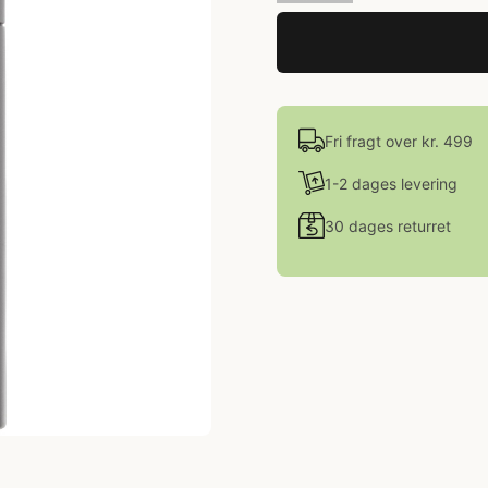
Fri fragt over kr. 499
1-2 dages levering
30 dages returret