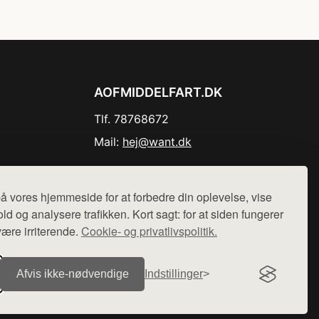
AOFMIDDELFART.DK
Tlf. 78768672
Mail:
hej@want.dk
Cookie- og privatlivspolitik
å vores hjemmeside for at forbedre din oplevelse, vise
ld og analysere trafikken. Kort sagt: for at siden fungerer
være irriterende.
Cookie- og privatlivspolitik.
r sælges ikke varer fra denne side - vi henviser til de shops,
Afvis ikke‑nødvendige
Indstillinger