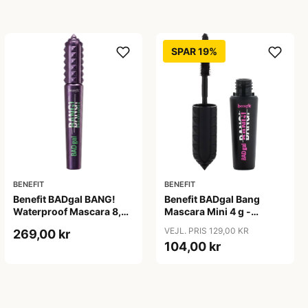
SPAR 19%
BENEFIT
BENEFIT
Benefit BADgal BANG!
Benefit BADgal Bang
Waterproof Mascara 8,5
Mascara Mini 4 g -
g - Intense Pitch sort
Intense Pitch sort
VEJL. PRIS 129,00 KR
269,00 kr
104,00 kr