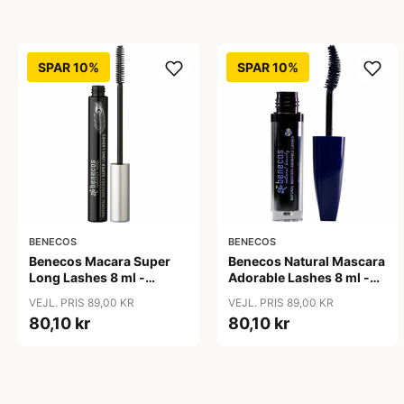
SPAR 10%
SPAR 10%
BENECOS
BENECOS
Benecos Macara Super
Benecos Natural Mascara
Long Lashes 8 ml -
Adorable Lashes 8 ml -
Carbon sort
Deep Ocean
VEJL. PRIS 89,00 KR
VEJL. PRIS 89,00 KR
80,10 kr
80,10 kr