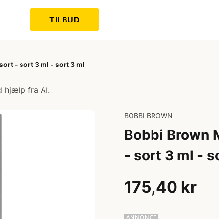
TILBUD
rt - sort 3 ml - sort 3 ml
 hjælp fra AI.
BOBBI BROWN
Bobbi Brown M
- sort 3 ml - s
175,40 kr