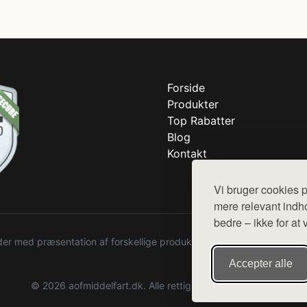
Forside
Produkter
Top Rabatter
Blog
Kontakt
Vi bruger cookies p
mere relevant indho
bedre – ikke for at 
r med præsentation af forskellige produkter fra diverse webshops. De
Accepter alle
© 2026 aofmiddelfart.dk. Alle rettigheder forbeholdes.