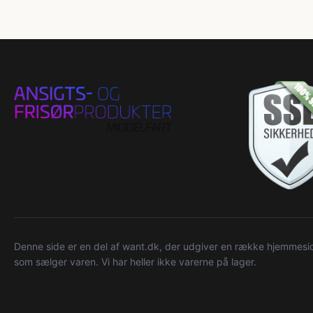
Denne side er en del af want.dk, der udgiver en række hjemmeside
som sælger varen. Vi har heller ikke varerne på lager.