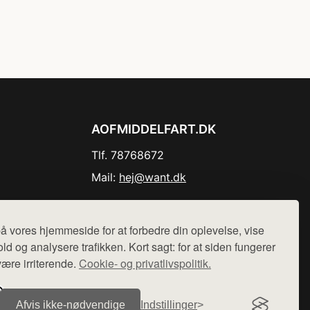
AOFMIDDELFART.DK
Tlf. 78768672
Mail:
hej@want.dk
Cookie- og privatlivspolitik
å vores hjemmeside for at forbedre din oplevelse, vise
ld og analysere trafikken. Kort sagt: for at siden fungerer
være irriterende.
Cookie- og privatlivspolitik.
r sælges ikke varer fra denne side - vi henviser til de shops,
Afvis ikke‑nødvendige
Indstillinger