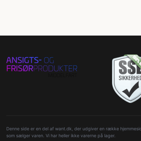
Denne side er en del af want.dk, der udgiver en række hjemmeside
som sælger varen. Vi har heller ikke varerne på lager.