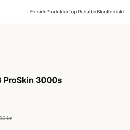
Forside
Produkter
Top Rabatter
Blog
Kontakt
3 ProSkin 3000s
00 kr