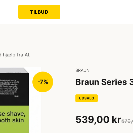
TILBUD
 hjælp fra AI.
BRAUN
Braun Series 
-7%
UDSALG
539,00 kr
579,