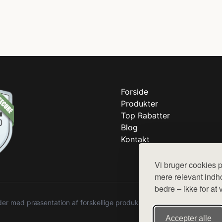
Forside
Produkter
Top Rabatter
Blog
Kontakt
Vi bruger cookies p
mere relevant indho
bedre – ikke for at 
r med præsentation af forskellige produkter fra diverse webshops. De
Accepter alle