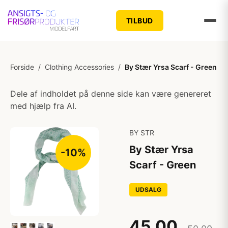
TILBUD
Forside
/
Clothing Accessories
/
By Stær Yrsa Scarf - Green
Dele af indholdet på denne side kan være genereret
med hjælp fra AI.
BY STR
By Stær Yrsa
-10%
Scarf - Green
UDSALG
45,00