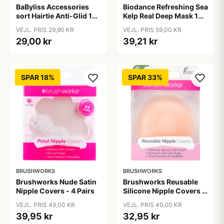
BaByliss Accessories
Biodance Refreshing Sea
sort Hairtie Anti-Glid 10
Kelp Real Deep Mask 1
pieces
pieces
VEJL. PRIS 29,90 KR
VEJL. PRIS 59,00 KR
29,00 kr
39,21 kr
SPAR 18%
SPAR 33%
BRUSHWORKS
BRUSHWORKS
Brushworks Nude Satin
Brushworks Reusable
Nipple Covers - 4 Pairs
Silicone Nipple Covers 1
pair
VEJL. PRIS 49,00 KR
VEJL. PRIS 49,00 KR
39,95 kr
32,95 kr