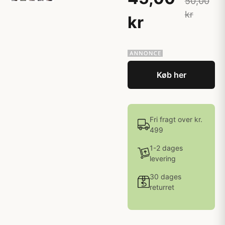
50,00
kr
kr
Køb her
Fri fragt over kr.
499
1-2 dages
levering
30 dages
returret