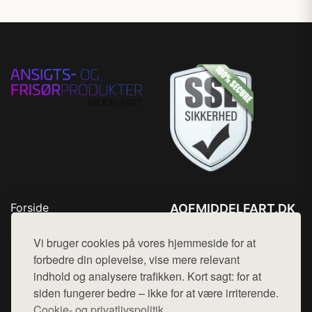
Forside
AOFMIDDELFART.DK
Produkter
Tlf. 78768672
Top Rabatter
Vi bruger cookies på vores hjemmeside for at
Mail:
hej@want.dk
Blog
forbedre din oplevelse, vise mere relevant
Kontakt
indhold og analysere trafikken. Kort sagt: for at
Cookie- og privatlivspolitik
siden fungerer bedre – ikke for at være irriterende.
Cookie- og privatlivspolitik.