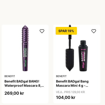
SPAR 19%
BENEFIT
BENEFIT
Benefit BADgal BANG!
Benefit BADgal Bang
Waterproof Mascara 8,5
Mascara Mini 4 g -
g - Intense Pitch sort
Intense Pitch sort
VEJL. PRIS 129,00 KR
269,00 kr
104,00 kr