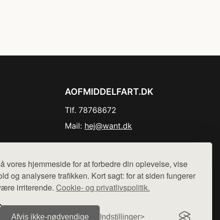
AOFMIDDELFART.DK
Tlf. 78768672
Mail:
hej@want.dk
Cookie- og privatlivspolitik
å vores hjemmeside for at forbedre din oplevelse, vise
ld og analysere trafikken. Kort sagt: for at siden fungerer
være irriterende.
Cookie- og privatlivspolitik.
r sælges ikke varer fra denne side - vi henviser til de shops,
Afvis ikke‑nødvendige
Indstillinger