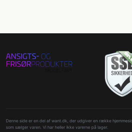
Denne side er en del af want.dk, der udgiver en række hjemmeside
som sælger varen. Vi har heller ikke varerne på lager.