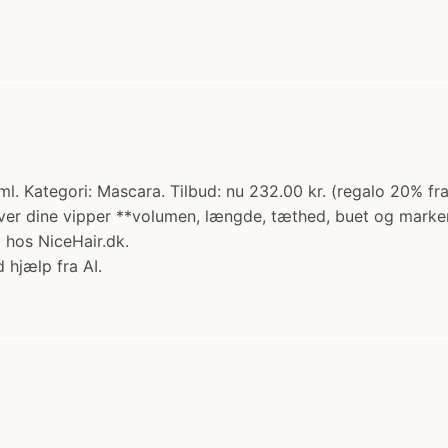
l. Kategori: Mascara. Tilbud: nu 232.00 kr. (regalo 20% fr
iver dine vipper **volumen, længde, tæthed, buet og mark
b hos NiceHair.dk.
 hjælp fra AI.