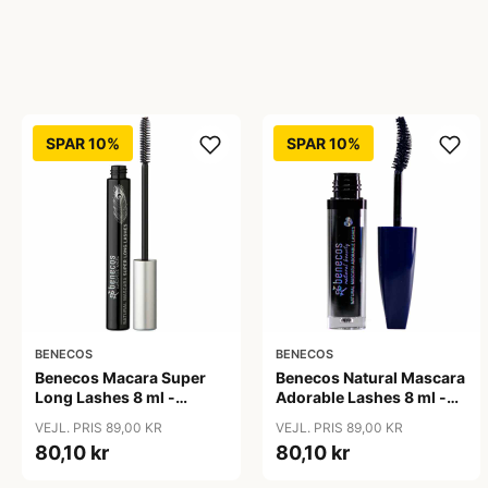
SPAR 10%
SPAR 10%
BENECOS
BENECOS
Benecos Macara Super
Benecos Natural Mascara
Long Lashes 8 ml -
Adorable Lashes 8 ml -
Carbon sort
Deep Ocean
VEJL. PRIS 89,00 KR
VEJL. PRIS 89,00 KR
80,10 kr
80,10 kr