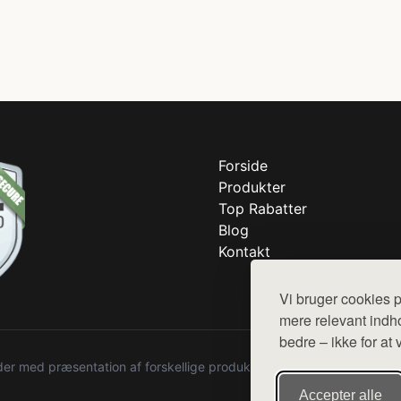
Forside
Produkter
Top Rabatter
Blog
Kontakt
Vi bruger cookies p
mere relevant indho
bedre – ikke for at 
r med præsentation af forskellige produkter fra diverse webshops. De
Accepter alle