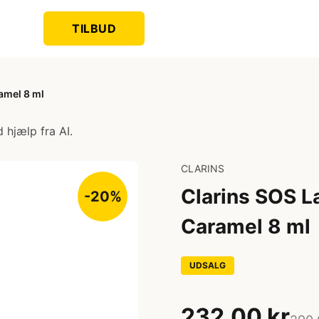
TILBUD
amel 8 ml
 hjælp fra AI.
CLARINS
Clarins SOS L
-20%
Caramel 8 ml
UDSALG
232,00 kr