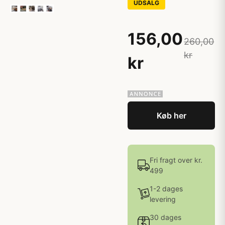
UDSALG
156,00
260,00
kr
kr
Køb her
Fri fragt over kr.
499
1-2 dages
levering
30 dages