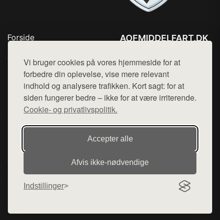
Forside
AOFMIDDELFART.DK
Produkter
Tlf. 78768672
Top Rabatter
Vi bruger cookies på vores hjemmeside for at
Mail:
hej@want.dk
Blog
forbedre din oplevelse, vise mere relevant
Kontakt
indhold og analysere trafikken. Kort sagt: for at
Cookie- og privatlivspolitik
siden fungerer bedre – ikke for at være irriterende.
Cookie- og privatlivspolitik.
Denne side er en del af want.dk, der udgiver en række
Accepter alle
hjemmesider med præsentation af forskellige produkter fra
diverse webshops. Der sælges ikke varer fra denne side - vi
Afvis ikke‑nødvendige
henviser til de shops, som sælger varen. Vi har heller ikke
varerne på lager.
Indstillinger
© 2026 aofmiddelfart.dk. Alle rettigheder forbeholdes.